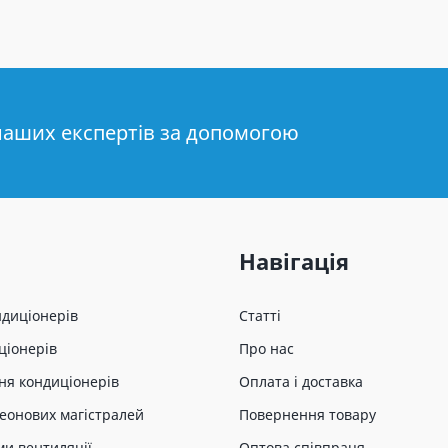
наших експертів за допомогою
Навігація
ндиціонерів
Статті
ціонерів
Про нас
ня кондиціонерів
Оплата і доставка
еонових магістралей
Повернення товару
ми вентиляції
Оптова співпраця