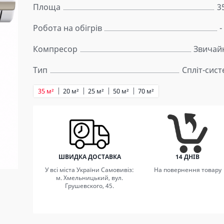
Площа
3
Робота на обігрів
-
Компресор
Звичай
Тип
Спліт-сис
35 м²
20 м²
25 м²
50 м²
70 м²
ШВИДКА ДОСТАВКА
14 ДНІВ
У всі міста України Самовивіз:
На повернення товару
м. Хмельницький, вул.
Грушевского, 45.