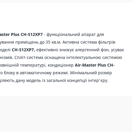
aster Plus CH-S12XP7
- функціональний апарат для
вання приміщень до 35 кв.м. Активна система фільтрів
моделі
CH-S12XP7,
ефективно знижує алергенний фон, усуває
анізмів. Спліт-система оснащена інтелектуальною системою
овнішній температурі, кондиціонер
Air-Master Plus CH-
го блоку в автоматичному режимі. Мінімальний розмір
іляють дану модель із загальної концепції інтер'єру.