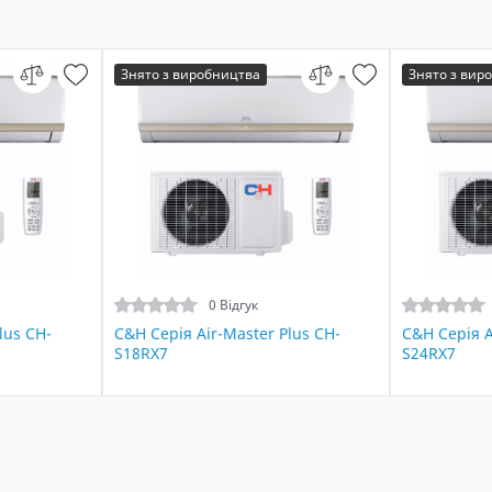
Знято з виробництва
Знято з вир
0 Відгук
lus CH-
C&H Серія Air-Master Plus CH-
C&H Серія A
S18RX7
S24RX7