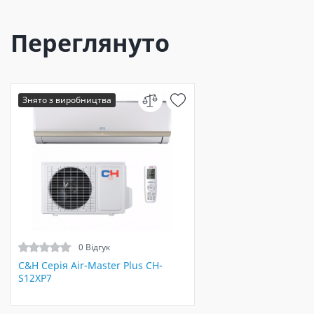
Переглянуто
Знято з виробництва
0 Відгук
C&H Серія Air-Master Plus CH-
S12XP7