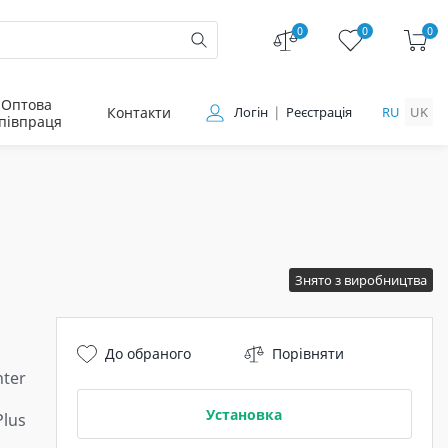
0
0
0
Оптова
Контакти
Логін
Реєстрація
RU
UK
півпраця
Знято з виробництва
До обраного
Порівняти
ter
Установка
Plus