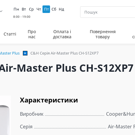
Пн
Вт
Ср
Чт
Пт
Сб
Нд
Про
Оплата і
Повернення
Статті
нас
доставка
товару
с
Master Plus
C&H Серія Air-Master Plus CH-S12XP7
ir-Master Plus CH-S12XP7
Характеристики
Виробник
Cooper&Hun
Серія
Air-Master 