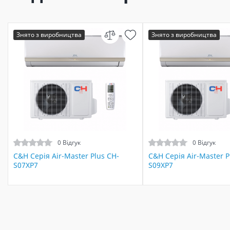
Знято з виробництва
Знято з виробництва
0 Відгук
0 Відгук
C&H Серія Air-Master Plus CH-
C&H Серія Air-Master P
S07XP7
S09XP7