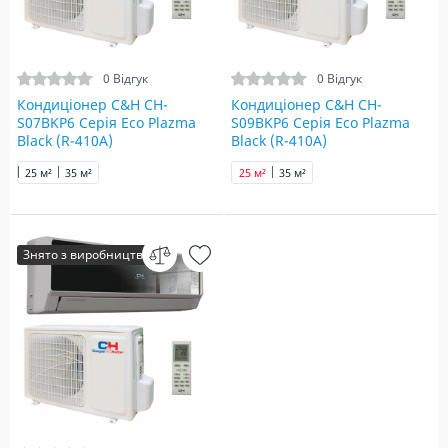
0 Відгук
0 Відгук
Кондиціонер C&H СH-
Кондиціонер C&H СH-
S07BKP6 Серія Eco Plazma
S09BKP6 Серія Eco Plazma
Black (R-410A)
Black (R-410A)
25 м²
35 м²
25 м²
35 м²
Знято з виробництва