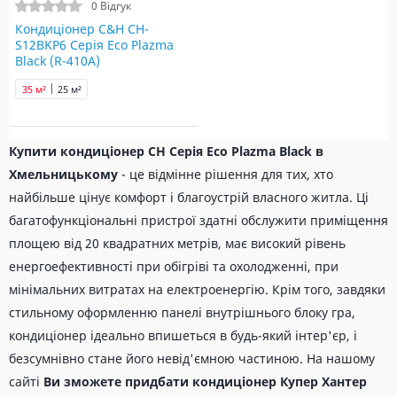
0 Відгук
Кондиціонер C&H CH-
S12BKP6 Серія Eco Plazma
Black (R-410A)
35 м²
25 м²
Купити кондиціонер CH Серія Eco Plazma Black в
Хмельницькому
- це відмінне рішення для тих, хто
найбільше цінує комфорт і благоустрій власного житла. Ці
багатофункціональні пристрої здатні обслужити приміщення
площею від 20 квадратних метрів, має високий рівень
енергоефективності при обігріві та охолодженні, при
мінімальних витратах на електроенергію. Крім того, завдяки
стильному оформленню панелі внутрішнього блоку гра,
кондиціонер ідеально впишеться в будь-який інтер'єр, і
безсумнівно стане його невід'ємною частиною. На нашому
сайті
Ви зможете придбати кондиціонер Купер Хантер