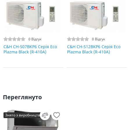
0 Відгук
0 Відгук
C&H СH-S07BKP6 Серія Eco
C&H CH-S12BKP6 Серія Eco
Plazma Black (R-410A)
Plazma Black (R-410A)
Переглянуто
Знято з виробництва