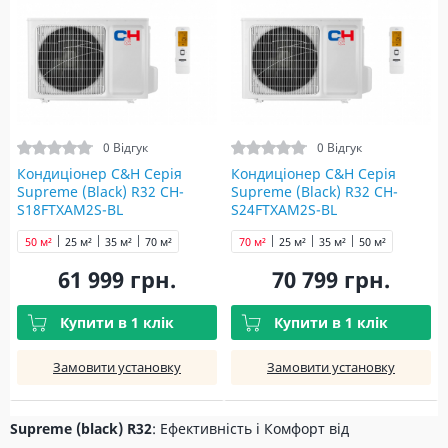
0 Відгук
0 Відгук
Кондиціонер C&H Серія
Кондиціонер C&H Серія
Supreme (Black) R32 CH-
Supreme (Black) R32 CH-
S18FTXAM2S-BL
S24FTXAM2S-BL
50 м²
25 м²
35 м²
70 м²
70 м²
25 м²
35 м²
50 м²
61 999 грн.
70 799 грн.
Купити в 1 клік
Купити в 1 клік
Замовити установку
Замовити установку
Supreme (black) R32
: Ефективність і Комфорт від