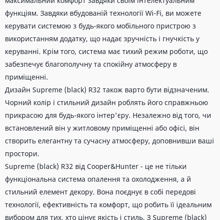
максимальний комфорт завдяки своїм інтелектуальним
функціям. Завдяки вбудованій технології Wi-Fi, ви можете
керувати системою з будь-якого мобільного пристрою з
використанням додатку, що надає зручність і гнучкість у
керуванні. Крім того, система має тихий режим роботи, що
забезпечує благополучну та спокійну атмосферу в
приміщенні.
Дизайн Supreme (black) R32 також варто бути відзначеним.
Чорний колір і стильний дизайн роблять його справжньою
прикрасою для будь-якого інтер'єру. Незалежно від того, чи
встановлений він у житловому приміщенні або офісі, він
створить елегантну та сучасну атмосферу, доповнивши ваші
простори.
Supreme (black) R32 від Cooper&Hunter - це не тільки
функціональна система опалення та охолодження, а й
стильний елемент декору. Вона поєднує в собі передові
технології, ефективність та комфорт, що робить її ідеальним
вибором для тих, хто цінує якість і стиль. З Supreme (black)