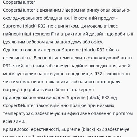
Cooper&Hunter
Cooper&Hunter є визнаним лідером на ринку опалювально-
охолоджувального обладнання, і їх останній продукт -
Supreme (black) R32, не є винятком. Ця модель втілює
найновітніші технології та атрактивний дизайн, що робить її
ідеальним вибором для вашого дому або офісу.
Однією з головних переваг Supreme (black) R32 є його
ефективність. В основі системи лежить охолоджуючий агент
R32, який не тільки забезпечує надійне охолодження, але й
мінімізує вплив на оточуюче середовище. R32 є екологічно
чистим і має низькі показники глобального потенціалу
нагріву, що робить його більш сталкером і
природоохоронним вибором. Supreme (black) R32 від
Cooper&Hunter також відмінно працює при низьких
температурах, забезпечуючи ефективне опалення протягом
всієї зими.
Крім високої ефективності, Supreme (black) R32 забезпечує