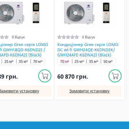
0 Відгук
0 Відгук
ціонер Gree серія LOMO
Кондиціонер Gree серія LOMO
-fi GWH18QD-K6DND2I /
DC wi-fi GWH24QE-K6DND2K/
AFD-K6DNA2I (Black)
GWH24AFE-K6DNA2I (Black)
25 м²
35 м²
70 м²
70 м²
25 м²
35 м²
50 м²
39 грн.
60 870 грн.
Замовити установку
Замовити установку