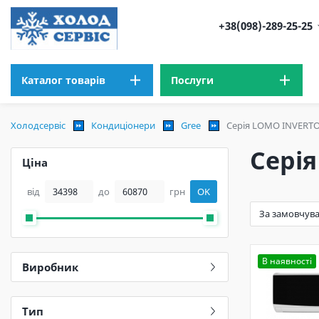
+38(098)-289-25-25
Каталог товарів
Послуги
Холодсервіс
Кондиціонери
Gree
Серія LOMO INVERTOR
Серія
Ціна
від
до
грн
OK
В наявності
Виробник
Тип