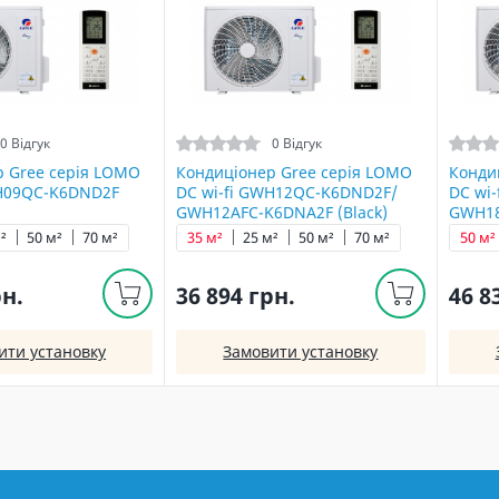
0 Відгук
0 Відгук
р Gree серія LOMO
Кондиціонер Gree серія LOMO
Конди
WH09QC-K6DND2F
DC wi-fi GWH12QC-K6DND2F/
DC wi
GWH12AFC-K6DNA2F (Black)
GWH18
²
50 м²
70 м²
35 м²
25 м²
50 м²
70 м²
50 м²
рн.
36 894 грн.
46 8
ити установку
Замовити установку