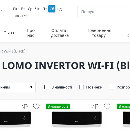
Пн
Вт
Ср
Чт
Пт
Сб
Нд
Про
Оплата і
Повернення
Статті
нас
доставка
товару
с
 WI-FI (Black)
 LOMO INVERTOR WI-FI (Bl
В наявності
Новинки
Розпр
В наявності
В наяв