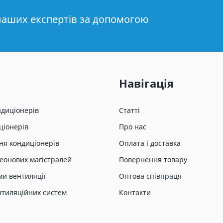
наших експертів за допомогою
Навігація
ндиціонерів
Статті
ціонерів
Про нас
ня кондиціонерів
Оплата і доставка
еонових магістралей
Повернення товару
ми вентиляції
Оптова співпраця
нтиляційних систем
Контакти