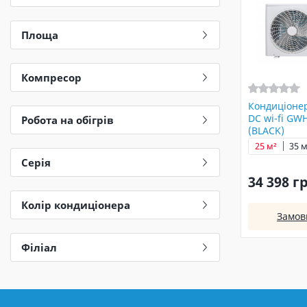
Площа
Компресор
Кондиціоне
DC wi-fi G
Робота на обігрів
(BLACK)
25 м²
35 м
Серія
34 398 г
Колір кондиціонера
Замов
Філіал