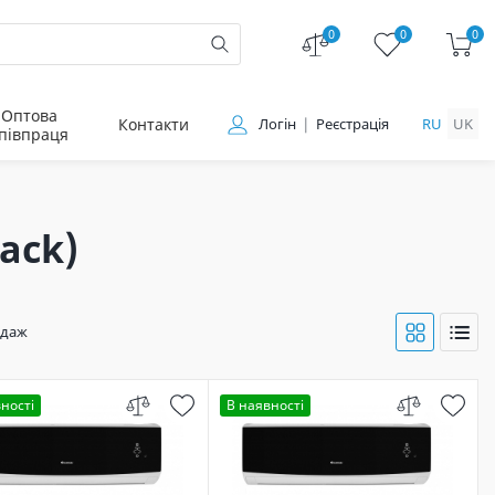
0
0
0
Оптова
Контакти
Логін
Реєстрація
RU
UK
півпраця
ack)
одаж
ності
В наявності