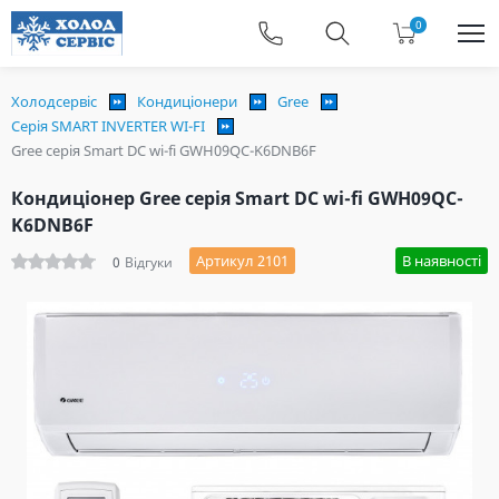
0
Холодсервіс
Кондиціонери
Gree
Серія SMART INVERTER WI-FI
Gree серія Smart DC wi-fi GWH09QC-K6DNB6F
Кондиціонер Gree серія Smart DC wi-fi GWH09QC-
K6DNB6F
Артикул 2101
В наявності
0
Відгуки