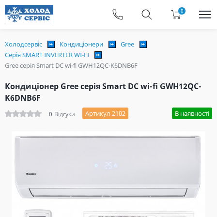
0
Холодсервіс
Кондиціонери
Gree
Серія SMART INVERTER WI-FI
Gree серія Smart DC wi-fi GWH12QC-K6DNB6F
Кондиціонер Gree серія Smart DC wi-fi GWH12QC-
K6DNB6F
Артикул 2102
В наявності
0
Відгуки