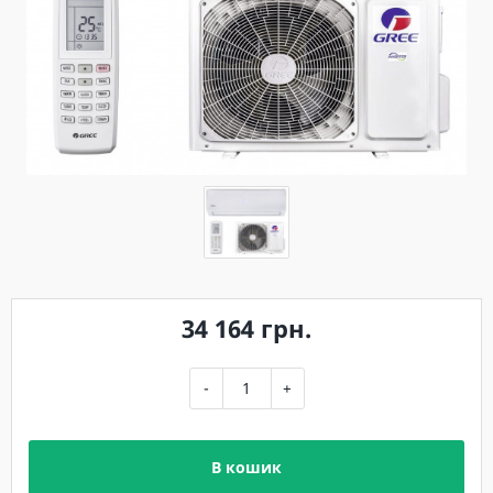
34 164 грн.
-
+
В кошик