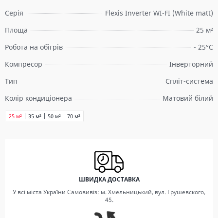
Серія
Flexis Inverter WI-FI (White matt)
Площа
25 м²
Робота на обігрів
- 25°C
Компресор
Інверторний
Тип
Спліт-система
Колір кондиціонера
Матовий білий
25 м²
35 м²
50 м²
70 м²
ШВИДКА ДОСТАВКА
У всі міста України Самовивіз: м. Хмельницький, вул. Грушевского,
45.