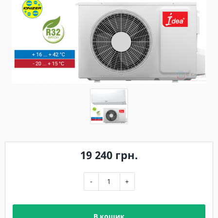
19 240 грн.
-
+
В кошик