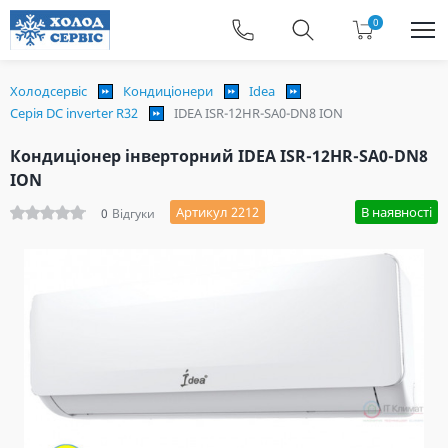
0
Холодсервіс
Кондиціонери
Idea
Серія DC inverter R32
IDEA ISR-12HR-SA0-DN8 ION
Кондиціонер інверторний IDEA ISR-12HR-SA0-DN8
ION
Артикул 2212
В наявності
0
Відгуки