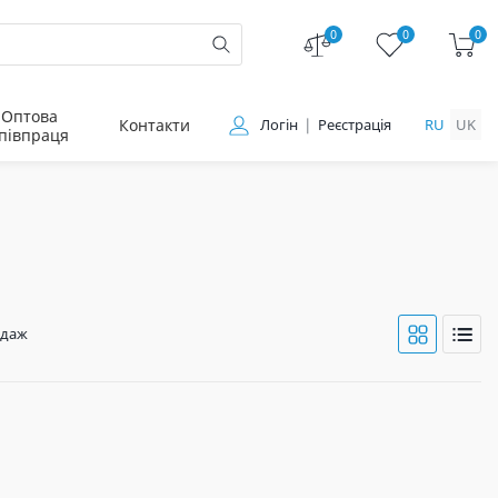
0
0
0
Оптова
Контакти
Логін
Реєстрація
RU
UK
півпраця
одаж