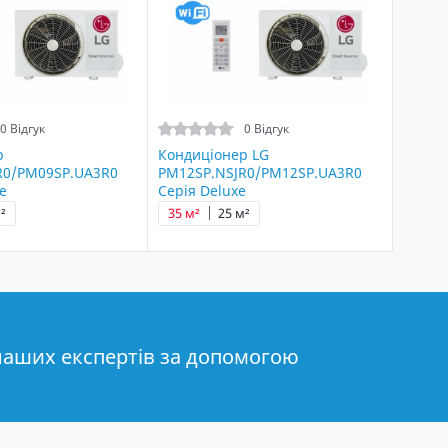
0 Відгук
0 Відгук
р
Кондиціонер LG
R0/PM09SP.UA3R0
PM12SP.NSJR0/PM12SP.UA3R0
e
Серія Deluxe
²
35 м²
25 м²
наших експертів за допомогою