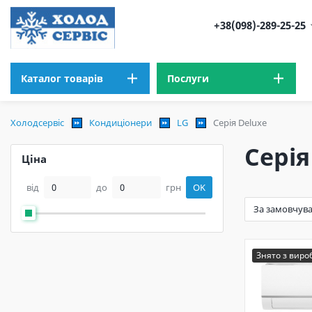
+38(098)-289-25-25
Каталог товарів
Послуги
Холодсервіс
Кондиціонери
LG
Серія Deluxe
Серія
Ціна
від
до
грн
OK
Знято з вир