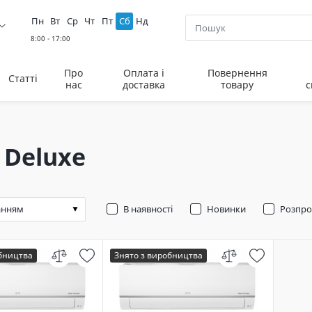
Пн
Вт
Ср
Чт
Пт
Сб
Нд
Про
Оплата і
Повернення
Статті
нас
доставка
товару
с
 Deluxe
В наявності
Новинки
Розпр
обництва
Знято з виробництва