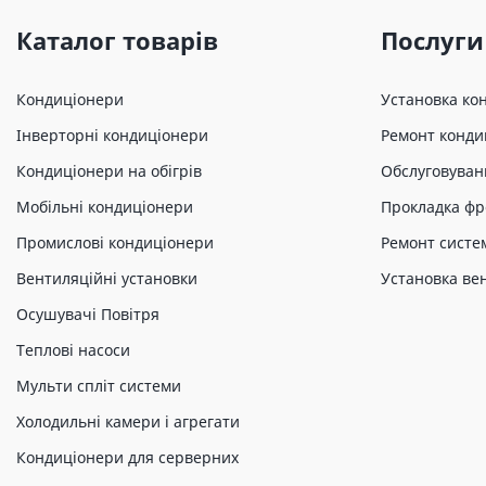
Каталог товарів
Послуги
Кондиціонери
Установка ко
Інверторні кондиціонери
Ремонт конди
Кондиціонери на обігрів
Обслуговуван
Мобільні кондиціонери
Прокладка фр
Промислові кондиціонери
Ремонт систе
Вентиляційні установки
Установка ве
Осушувачі Повітря
Теплові насоси
Мульти спліт системи
Холодильні камери і агрегати
Кондиціонери для серверних