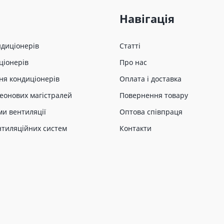
Навігація
ндиціонерів
Статті
ціонерів
Про нас
ня кондиціонерів
Оплата і доставка
еонових магістралей
Повернення товару
ми вентиляції
Оптова співпраця
нтиляційних систем
Контакти