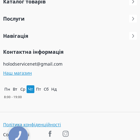
Каталог товарів
Послуги
Навігація
Контактна інформація
holodservicenet@gmail.com
Наш магазин
Пн
Вт
Ср
Чт
Пт
Сб
Нд
Політика конфіденційності
Соц. мережі
КНОПКА
ЗВ'ЯЗКУ