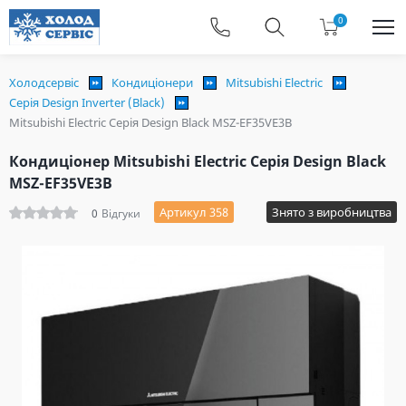
0
Холодсервіс
Кондиціонери
Mitsubishi Electric
Серія Design Inverter (Black)
Mitsubishi Electric Серія Design Black MSZ-EF35VE3B
Кондиціонер Mitsubishi Electric Серія Design Black
MSZ-EF35VE3B
Артикул 358
Знято з виробництва
0
Відгуки