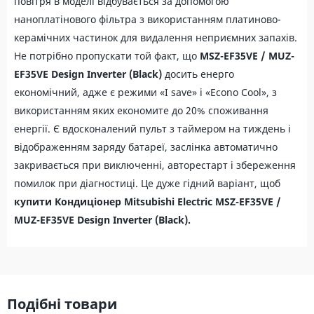
повітря в моделі відбувається за допомогою
наноплатінового фільтра з використанням платиново-
керамічних частинок для видалення неприємних запахів.
Не потрібно пропускати той факт, що
MSZ-EF35VE / MUZ-
EF35VE Design
Inverter
(Black)
досить енерго
економічний, адже є режими «I save» і «Econo Cool», з
використанням яких економите до 20% споживання
енергії. Є вдосконалений пульт з таймером на тиждень і
відображенням заряду батареї, заслінка автоматично
закривається при виключенні, авторестарт і збереження
помилок при діагностиці. Це дуже гідний варіант, щоб
купити
Кондиціонер Mitsubishi Electric MSZ-EF35VE /
MUZ-EF35VE Design
Inverter
(Black).
Подібні товари