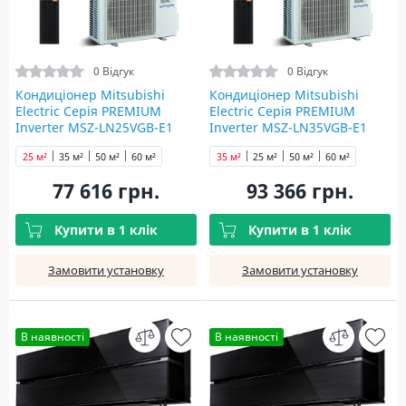
0 Відгук
0 Відгук
Кондиціонер Mitsubishi
Кондиціонер Mitsubishi
Electric Серія PREMIUM
Electric Серія PREMIUM
Inverter MSZ-LN25VGB-E1
Inverter MSZ-LN35VGB-E1
black
black
25 м²
35 м²
50 м²
60 м²
35 м²
25 м²
50 м²
60 м²
77 616 грн.
93 366 грн.
Купити в 1 клік
Купити в 1 клік
Замовити установку
Замовити установку
В наявності
В наявності