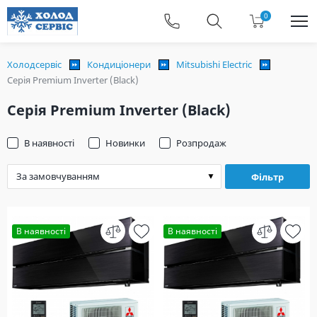
0
Холодсервіс
Кондиціонери
Mitsubishi Electric
Серія Premium Inverter (Black)
Серія Premium Inverter (Black)
В наявності
Новинки
Розпродаж
Фільтр
В наявності
В наявності