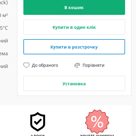
ack)
В кошик
0 м²
Купити в один клік
15°C
ний
Купити в розстрочку
тема
До обраного
Порівняти
ний
Установка