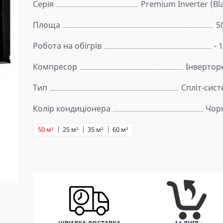
Серія
Premium Inverter (Bl
Площа
5
Робота на обігрів
- 
Компресор
Інвертор
Тип
Спліт-сис
Колір кондиціонера
Чор
50 м²
25 м²
35 м²
60 м²