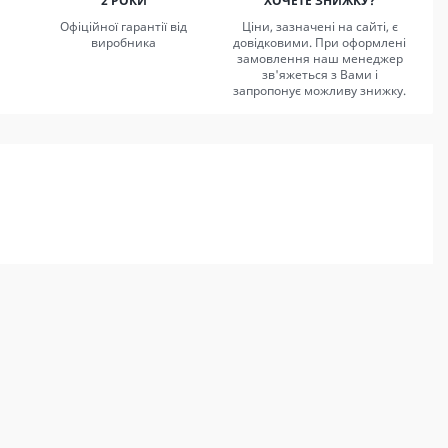
2 РОКИ
ХОЧЕТЕ ЗНИЖКУ?
Офіційної гарантії від
Ціни, зазначені на сайті, є
виробника
довідковими. При оформлені
замовлення наш менеджер
зв'яжеться з Вами і
запропонує можливу знижку.