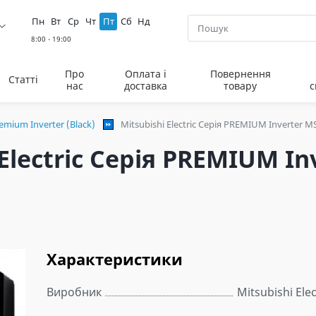
Пн
Вт
Ср
Чт
Пт
Сб
Нд
Про
Оплата і
Повернення
Статті
нас
доставка
товару
с
emium Inverter (Black)
Mitsubishi Electric Серія PREMIUM Inverter 
Electric Серія PREMIUM I
Характеристики
Виробник
Mitsubishi Elec