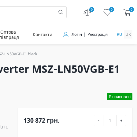
0
0
0
Оптова
Контакти
Логін
Реєстрація
RU
UK
півпраця
MSZ-LN50VGB-E1 black
nverter MSZ-LN50VGB-E1
В наявності
130 872 грн.
-
+
tric