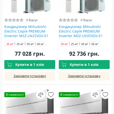
0 Відгук
0 Відгук
Кондиціонер Mitsubishi
Кондиціонер Mitsubishi
Electric Серія PREMIUM
Electric Серія PREMIUM
Inverter MSZ-LN25VGV-E1
Inverter MSZ-LN35VGV-E1
pearl
pearl
25 м²
35 м²
50 м²
60 м²
35 м²
25 м²
50 м²
60 м²
77 028 грн.
92 736 грн.
Купити в 1 клік
Купити в 1 клік
Замовити установку
Замовити установку
В наявності
В наявності