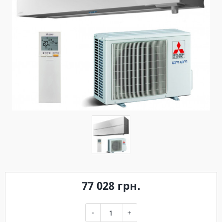
77 028 грн.
-
+