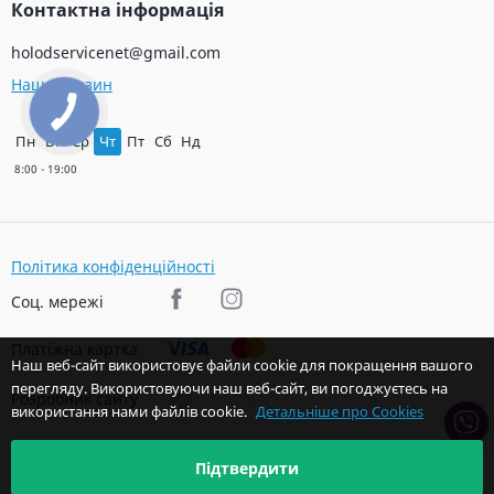
Контактна інформація
holodservicenet@gmail.com
Наш магазин
Пн
Вт
Ср
Чт
Пт
Сб
Нд
Політика конфіденційності
Соц. мережі
Платіжна картка
Наш веб-сайт використовує файли cookie для покращення вашого
перегляду. Використовуючи наш веб-сайт, ви погоджуєтесь на
Розробник сайту
використання нами файлів cookie.
Детальніше про Cookies
Підтвердити
© 2026 Авторські права