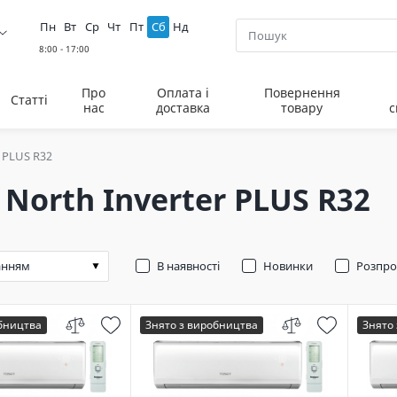
Пн
Вт
Ср
Чт
Пт
Сб
Нд
Про
Оплата і
Повернення
Статті
нас
доставка
товару
с
r PLUS R32
 North Inverter PLUS R32
В наявності
Новинки
Розпр
обництва
Знято з виробництва
Знято