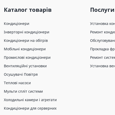
Каталог товарів
Послуги
Кондиціонери
Установка ко
Інверторні кондиціонери
Ремонт конди
Кондиціонери на обігрів
Обслуговуван
Мобільні кондиціонери
Прокладка фр
Промислові кондиціонери
Ремонт систе
Вентиляційні установки
Установка ве
Осушувачі Повітря
Теплові насоси
Мульти спліт системи
Холодильні камери і агрегати
Кондиціонери для серверних