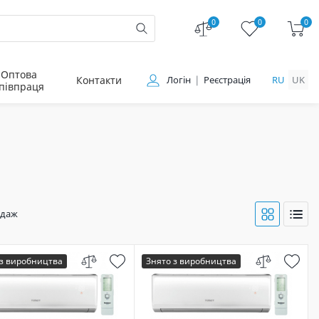
0
0
0
Оптова
Контакти
Логін
Реєстрація
RU
UK
півпраця
одаж
 з виробництва
Знято з виробництва