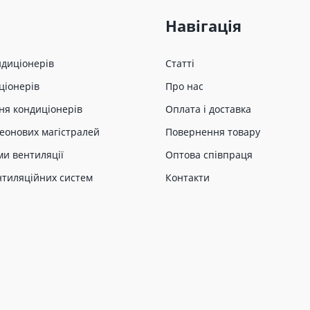
Навігація
ндиціонерів
Статті
ціонерів
Про нас
ня кондиціонерів
Оплата і доставка
еонових магістралей
Повернення товару
ми вентиляції
Оптова співпраця
нтиляційних систем
Контакти