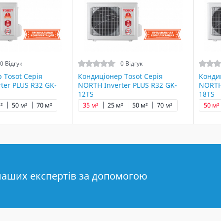
0 Відгук
0 Відгук
 Tosot Серія
Кондиціонер Tosot Серія
Кондиц
ter PLUS R32 GK-
NORTH Inverter PLUS R32 GK-
NORTH 
12TS
18TS
²
50 м²
70 м²
35 м²
25 м²
50 м²
70 м²
50 м²
наших експертів за допомогою