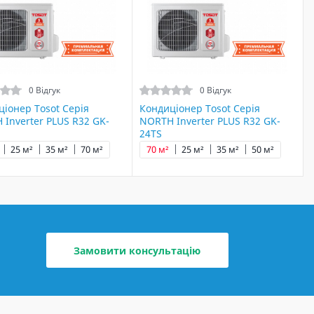
0 Відгук
0 Відгук
іонер Tosot Серія
Кондиціонер Tosot Серія
Inverter PLUS R32 GK-
NORTH Inverter PLUS R32 GK-
24TS
25 м²
35 м²
70 м²
70 м²
25 м²
35 м²
50 м²
Замовити консультацію