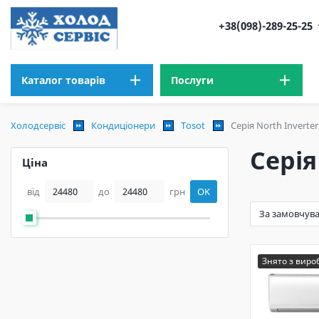
+38(098)-289-25-25
Каталог товарів
Послуги
Холодсервіс
Кондиціонери
Tosot
Серія North Inverte
Серія
Ціна
від
до
грн
OK
Знято з вир