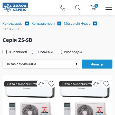
0
Холодсервіс
Кондиціонери
Mitsubishi Heavy
Серія ZS-SB
Серія ZS-SB
В наявності
Новинки
Розпродаж
Фільтр
Знято з виробництва
Знято з виробництва