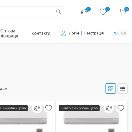
0
0
0
Оптова
Контакти
Логін
Реєстрація
RU
UK
півпраця
одаж
 з виробництва
Знято з виробництва