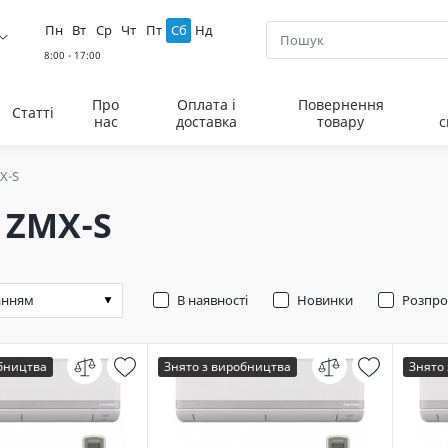
Пн
Вт
Ср
Чт
Пт
Сб
Нд
Про
Оплата і
Повернення
Статті
нас
доставка
товару
с
X-S
 ZMX-S
В наявності
Новинки
Розпр
обництва
Знято з виробництва
Знято