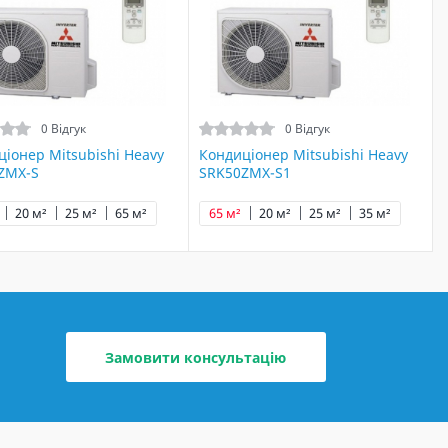
0 Відгук
0 Відгук
іонер Mitsubishi Heavy
Кондиціонер Mitsubishi Heavy
ZMX-S
SRK50ZMX-S1
20 м²
25 м²
65 м²
65 м²
20 м²
25 м²
35 м²
Замовити консультацію