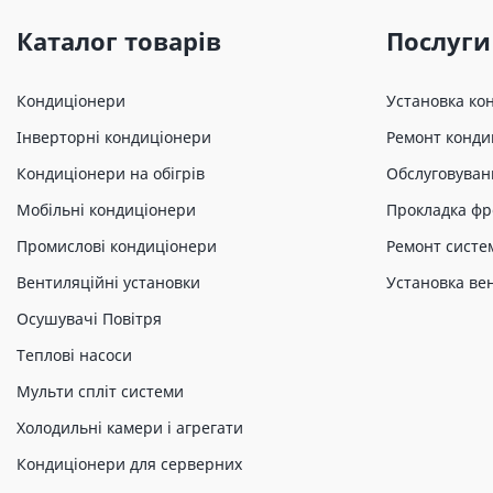
Каталог товарів
Послуги
Кондиціонери
Установка ко
Інверторні кондиціонери
Ремонт конди
Кондиціонери на обігрів
Обслуговуван
Мобільні кондиціонери
Прокладка фр
Промислові кондиціонери
Ремонт систе
Вентиляційні установки
Установка ве
Осушувачі Повітря
Теплові насоси
Мульти спліт системи
Холодильні камери і агрегати
Кондиціонери для серверних