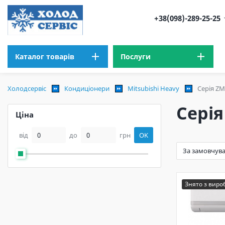
+38(098)-289-25-25
Каталог товарів
Послуги
Холодсервіс
Кондиціонери
Mitsubishi Heavy
Серія ZM
Серія
Ціна
від
до
грн
OK
Знято з вир