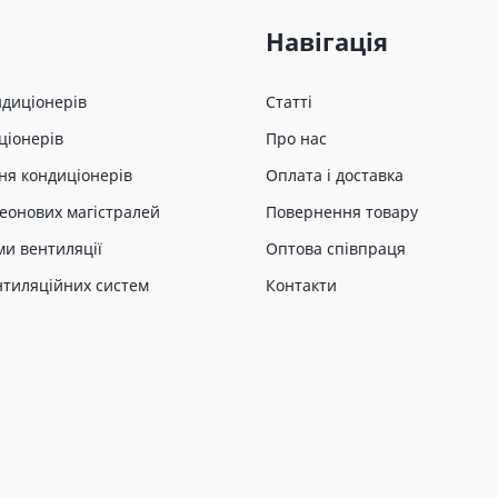
Навігація
ндиціонерів
Статті
ціонерів
Про нас
ня кондиціонерів
Оплата і доставка
еонових магістралей
Повернення товару
ми вентиляції
Оптова співпраця
нтиляційних систем
Контакти