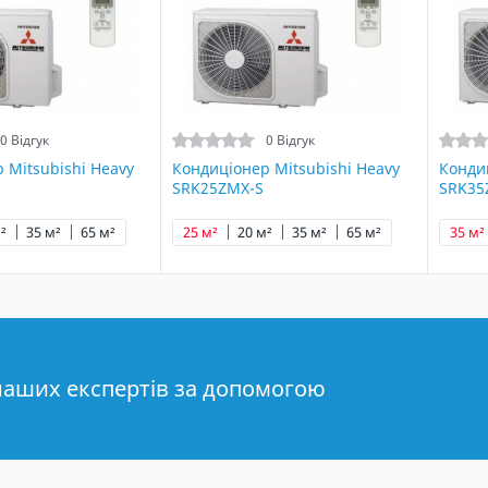
0 Відгук
0 Відгук
 Mitsubishi Heavy
Кондиціонер Mitsubishi Heavy
Кондиц
SRK25ZMX-S
SRK35
²
35 м²
65 м²
25 м²
20 м²
35 м²
65 м²
35 м²
наших експертів за допомогою