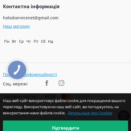
Контактна інформація
holodservicenet@gmail.com
Наш магазин
Пн
Вт
Ср
Чт
Пт
Сб
Нд
КНОПКА
ЗВ'ЯЗКУ
Політика конфіденційності
Соц. мережі
Платіжна картка
Наш веб-сайт використовує файли cookie для покращення вашого
перегляду. Використовуючи наш веб-сайт, ви погоджуєтесь на
Розробник сайту
використання нами файлів cookie.
Детальніше про Cookies
Підтвердити