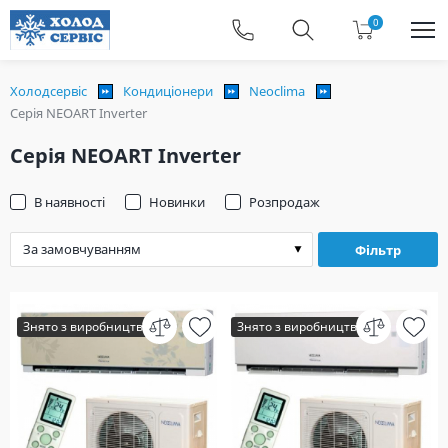
0
Холодсервіс
Кондиціонери
Neoclima
Серія NEOART Inverter
Серія NEOART Inverter
В наявності
Новинки
Розпродаж
Фільтр
Знято з виробництва
Знято з виробництва