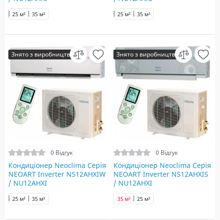
25 м²
35 м²
25 м²
35 м²
Знято з виробництва
Знято з виробництва
0 Відгук
0 Відгук
Кондиціонер Neoclima Серія
Кондиціонер Neoclima Серія
NEOART Inverter NS12AHXIW
NEOART Inverter NS12AHXIS
/ NU12AHXI
/ NU12AHXI
25 м²
35 м²
35 м²
25 м²