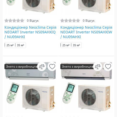
0 Відгук
0 Відгук
Кондиціонер Neoclima Серія
Кондиціонер Neoclima Серія
NEOART Inverter NS09AHXIQ
NEOART Inverter NS09AHXIW
/ NU09AHXI
/ NU09AHXI
25 м²
35 м²
25 м²
35 м²
Знято з виробництва
Знято з виробництва