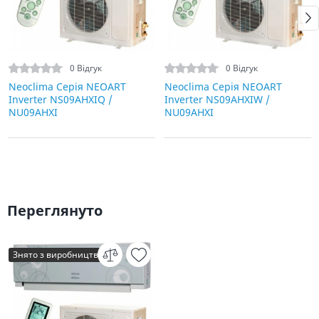
0 Відгук
0 Відгук
Neoclima Серія NEOART
Neoclima Серія NEOART
Inverter NS09AHXIQ /
Inverter NS09AHXIW /
NU09AHXI
NU09AHXI
Переглянуто
Знято з виробництва