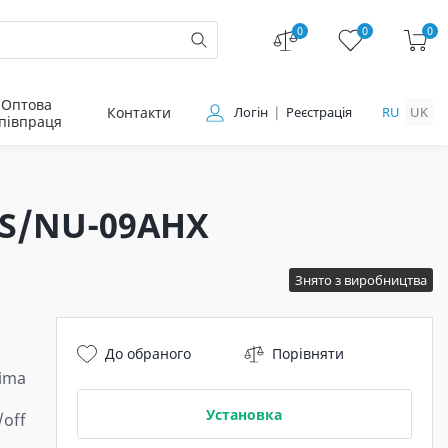
0
0
0
Оптова
Контакти
Логін
Реєстрація
RU
UK
півпраця
 NS/NU-09AHX
Знято з виробництва
До обраного
Порівняти
ima
Установка
/off