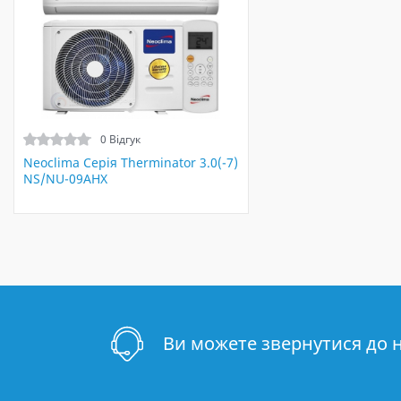
0 Відгук
Neoclima Серія Therminator 3.0(-7)
NS/NU-09AHX
Ви можете звернутися до 