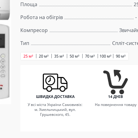
Площа
2
Робота на обігрів
-
Компресор
Звичай
Тип
Спліт-сис
25 м²
20 м²
35 м²
50 м²
70 м²
100 м²
90 м²
ШВИДКА ДОСТАВКА
14 ДНІВ
У всі міста України Самовивіз:
На повернення товару
м. Хмельницький, вул.
Грушевского, 45.