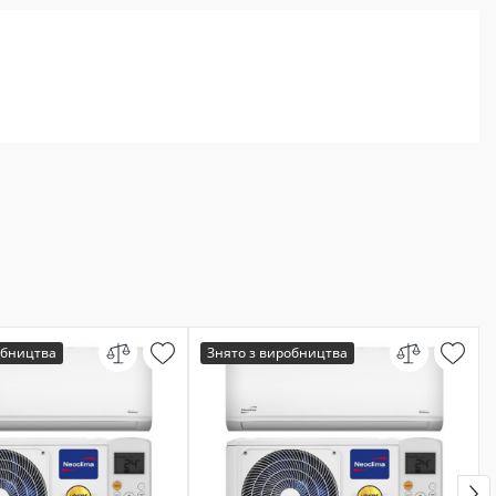
обництва
Знято з виробництва