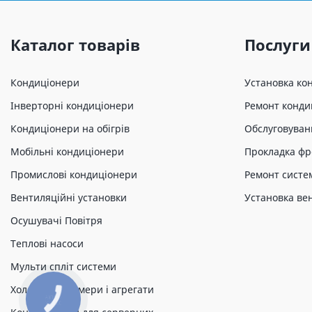
Каталог товарів
Послуги
Кондиціонери
Установка ко
Інверторні кондиціонери
Ремонт конди
Кондиціонери на обігрів
Обслуговуван
Мобільні кондиціонери
Прокладка фр
Промислові кондиціонери
Ремонт систе
Вентиляційні установки
Установка ве
Осушувачі Повітря
Теплові насоси
Мульти спліт системи
Холодильні камери і агрегати