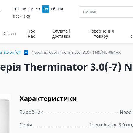
Пн
Вт
Ср
Чт
Пт
Сб
Нд
Про
Оплата і
Повернення
Статті
нас
доставка
товару
с
r 3.0 on/off
Neoclima Серія Therminator 3.0(-7) NS/NU-09AHX
рія Therminator 3.0(-7)
Характеристики
Виробник
Neocl
Серія
Therminator 3.0 on