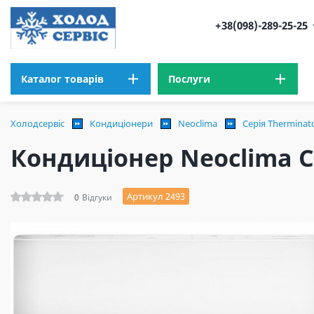
+38(098)-289-25-25
Каталог товарів
Послуги
Холодсервіс
Кондиціонери
Neoclima
Серія Therminato
Кондиціонер Neoclima Се
Артикул 2493
0
Відгуки