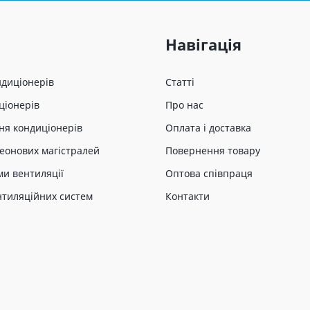
Навігація
ндиціонерів
Статті
ціонерів
Про нас
ня кондиціонерів
Оплата і доставка
еонових магістралей
Повернення товару
ми вентиляції
Оптова співпраця
нтиляційних систем
Контакти