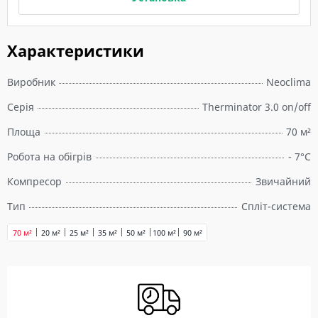
Характеристики
Виробник
Neoclima
Серія
Therminator 3.0 on/off
Площа
70 м²
Робота на обігрів
- 7°C
Компресор
Звичайний
Тип
Спліт-система
70 м²
20 м²
25 м²
35 м²
50 м²
100 м²
90 м²