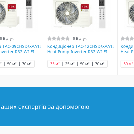
0 Відгук
0 Відгук
р TAC-09CHSD/XAA1I
Кондиціонер TAC-12CHSD/XAA1I
Конди
verter R32 WI-FI
Heat Pump Inverter R32 WI-FI
Heat P
²
50 м²
70 м²
35 м²
25 м²
50 м²
70 м²
50 м²
наших експертів за допомогою