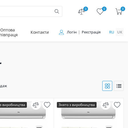
0
0
0
Оптова
Контакти
Логін
Реєстрація
RU
UK
півпраця
r
одаж
 з виробництва
Знято з виробництва