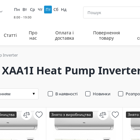
Пн
Вт
Ср
Чт
Пт
Сб
Нд
Про
Оплата і
Повернення
Статті
нас
доставка
товару
с
 Inverter
 XAA1I Heat Pump Inverte
В наявності
Новинки
Розпр
обництва
Знято з виробництва
Знято