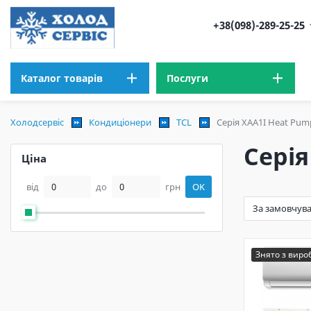
+38(098)-289-25-25
Каталог товарів
Послуги
Холодсервіс
Кондиціонери
TCL
Серія XAA1I Heat Pump
Серія
Ціна
від
до
грн
OK
Знято з вир