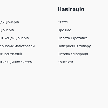
Навігація
ндиціонерів
Статті
ціонерів
Про нас
ня кондиціонерів
Оплата і доставка
еонових магістралей
Повернення товару
ми вентиляції
Оптова співпраця
нтиляційних систем
Контакти