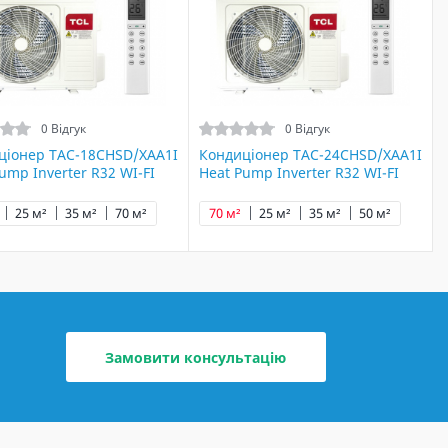
0 Відгук
0 Відгук
ціонер TAC-18CHSD/XAA1I
Кондиціонер TAC-24CHSD/XAA1I
ump Inverter R32 WI-FI
Heat Pump Inverter R32 WI-FI
25 м²
35 м²
70 м²
70 м²
25 м²
35 м²
50 м²
Замовити консультацію