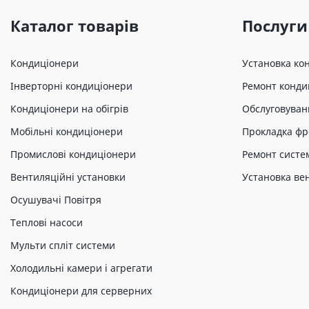
Каталог товарів
Послуги
Кондиціонери
Установка ко
Інверторні кондиціонери
Ремонт конди
Кондиціонери на обігрів
Обслуговуван
Мобільні кондиціонери
Прокладка фр
Промислові кондиціонери
Ремонт систе
Вентиляційні установки
Установка ве
Осушувачі Повітря
Теплові насоси
Мульти спліт системи
Холодильні камери і агрегати
Кондиціонери для серверних