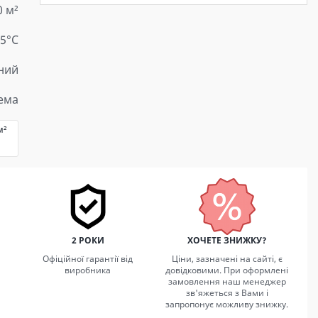
0 м²
15°C
ний
тема
м²
2 РОКИ
ХОЧЕТЕ ЗНИЖКУ?
Офіційної гарантії від
Ціни, зазначені на сайті, є
виробника
довідковими. При оформлені
замовлення наш менеджер
зв'яжеться з Вами і
запропонує можливу знижку.