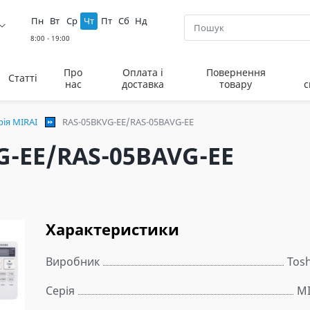
Пн
Вт
Ср
Чт
Пт
Сб
Нд
Про
Оплата і
Повернення
Статті
нас
доставка
товару
с
рія MIRAI
RAS-05BKVG-EE/RAS-05BAVG-EE
G-EE/RAS-05BAVG-EE
Характеристики
Виробник
Tos
Серія
MI