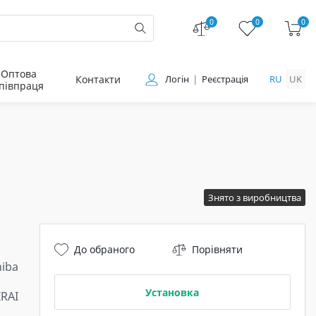
0
0
0
Оптова
Контакти
Логін
Реєстрація
RU
UK
півпраця
Знято з виробництва
До обраного
Порівняти
hiba
Установка
RAI