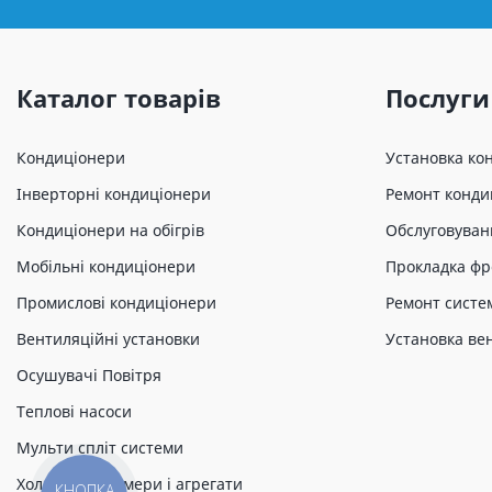
Каталог товарів
Послуги
Кондиціонери
Установка ко
Інверторні кондиціонери
Ремонт конди
Кондиціонери на обігрів
Обслуговуван
Мобільні кондиціонери
Прокладка фр
Промислові кондиціонери
Ремонт систе
Вентиляційні установки
Установка ве
Осушувачі Повітря
Теплові насоси
Мульти спліт системи
Холодильні камери і агрегати
КНОПКА