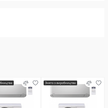
обництва
Знято з виробництва