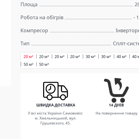
Площа
2
Робота на обігрів
- 
Компресор
Інвертор
Тип
Спліт-сис
20 м²
20 м²
20 м²
20 м²
30 м²
30 м²
40 м²
40 
50 м²
50 м²
ШВИДКА ДОСТАВКА
14 ДНІВ
У всі міста України Самовивіз:
На повернення товару
м. Хмельницький, вул.
Грушевского, 45.