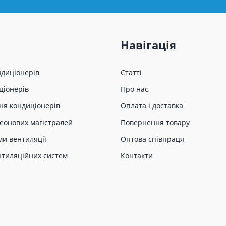
Навігація
ндиціонерів
Статті
ціонерів
Про нас
ня кондиціонерів
Оплата і доставка
еонових магістралей
Повернення товару
ми вентиляції
Оптова співпраця
нтиляційних систем
Контакти