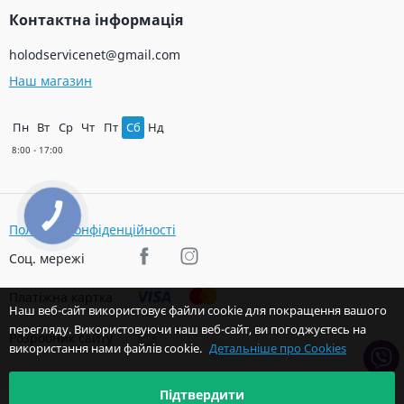
Контактна інформація
holodservicenet@gmail.com
Наш магазин
Пн
Вт
Ср
Чт
Пт
Сб
Нд
КНОПКА
ЗВ'ЯЗКУ
Політика конфіденційності
Соц. мережі
Платіжна картка
Наш веб-сайт використовує файли cookie для покращення вашого
перегляду. Використовуючи наш веб-сайт, ви погоджуєтесь на
Розробник сайту
використання нами файлів cookie.
Детальніше про Cookies
Підтвердити