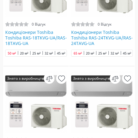
0 Відгук
0 Відгук
Кондиціонери Toshiba
Кондиціонери Toshiba
Toshiba RAS-18TKVG-UA/RAS-
Toshiba RAS-24TKVG-UA/RAS-
18TAVG-UA
24TAVG-UA
50 м²
20 м²
25 м²
32 м²
45 м²
65 м²
65 м²
20 м²
25 м²
32 м²
45 м²
5
Знято з виробництва
Знято з виробництва