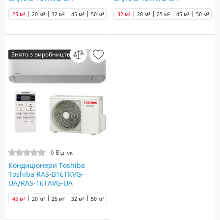
25 м²
20 м²
32 м²
45 м²
50 м²
65 м²
32 м²
20 м²
25 м²
45 м²
50 м²
6
Знято з виробництва
0 Відгук
Кондиціонери Toshiba
Toshiba RAS-B16TKVG-
UA/RAS-16TAVG-UA
45 м²
20 м²
25 м²
32 м²
50 м²
65 м²