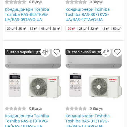
0 Відгук
0 Відгук
Кондиціонери Toshiba
Кондиціонери Toshiba
Toshiba RAS-B05TKVG-
Toshiba RAS-B07TKVG-
UA/RAS-05TAVG-UA
UA/RAS-07TAVG-UA
20 м²
25 м²
32 м²
45 м²
50 м²
65 м²
20 м²
25 м²
32 м²
45 м²
50 м²
6
Знято з виробництва
Знято з виробництва
0 Відгук
0 Відгук
Кондиціонери Toshiba
Кондиціонери Toshiba
Toshiba RAS-B10TKVG-
Toshiba RAS-B13TKVG-
UA/RAS-10TAVG-UA
UA/RAS-13TAVG-UA