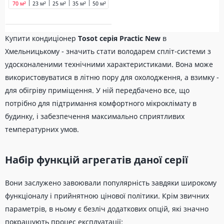
70 м²
23 м²
25 м²
35 м²
50 м²
Купити кондиціонер
Tosot серія Practic New
в
Хмельницькому - значить стати володарем спліт-системи з
удосконаленими технічними характеристиками. Вона може
використовуватися в літню пору для охолодження, а взимку -
для обігріву приміщення. У ній передбачено все, що
потрібно для підтримання комфортного мікроклімату в
будинку, і забезпечення максимально сприятливих
температурних умов.
Набір функцій агрегатів даної серії
Вони заслужено завоювали популярність завдяки широкому
функціоналу і прийнятною цінової політики. Крім звичних
параметрів, в ньому є безліч додаткових опцій, які значно
покращують процес експлуатації: