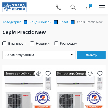
0
Холодсервіс
Кондиціонери
Tosot
Серія Practic New
Серія Practic New
В наявності
Новинки
Розпродаж
Фільтр
Знято з виробництва
Знято з виробництва