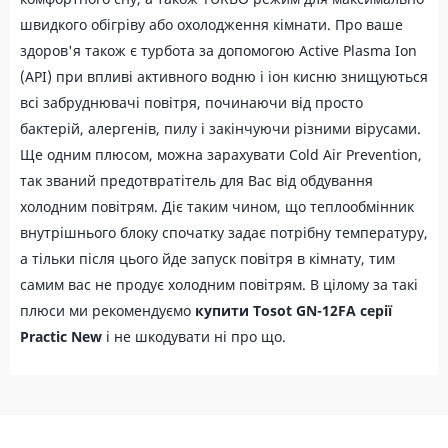
швидкого обігріву або охолодження кімнати. Про ваше
здоров'я також є турбота за допомогою Active Plasma Ion
(API) при впливі активного водню і іон кисню знищуються
всі забруднювачі повітря, починаючи від просто
бактерій, алергенів, пилу і закінчуючи різними вірусами.
Ще одним плюсом, можна зарахувати Cold Air Prevention,
так званий предотвратітель для Вас від обдування
холодним повітрям. Діє таким чином, що теплообмінник
внутрішнього блоку спочатку задає потрібну температуру,
а тільки після цього йде запуск повітря в кімнату, тим
самим вас не продує холодним повітрям. В цілому за такі
плюси ми рекомендуємо
купити
Tosot GN-12FA серії
Practic New
і не шкодувати ні про що.