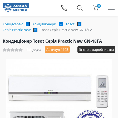
0
Холодсервіс
Кондиціонери
Tosot
Серія Practic New
Tosot Серія Practic New GN-18FA
Кондиціонер Tosot Серія Practic New GN-18FA
Артикул 1103
Знято з виробництва
0
Відгуки