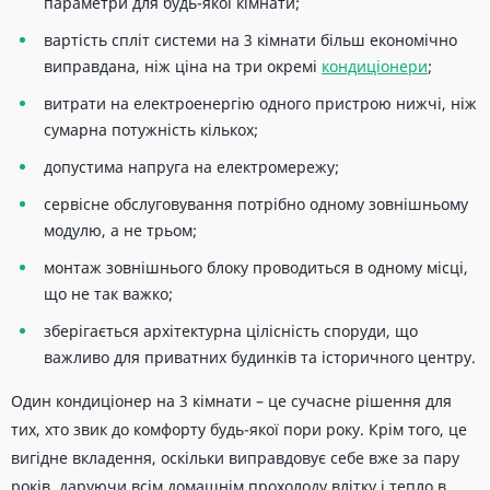
параметри для будь-якої кімнати;
вартість спліт системи на 3 кімнати більш економічно
виправдана, ніж ціна на три окремі
кондиціонери
;
витрати на електроенергію одного пристрою нижчі, ніж
сумарна потужність кількох;
допустима напруга на електромережу;
сервісне обслуговування потрібно одному зовнішньому
модулю, а не трьом;
монтаж зовнішнього блоку проводиться в одному місці,
що не так важко;
зберігається архітектурна цілісність споруди, що
важливо для приватних будинків та історичного центру.
Один кондиціонер на 3 кімнати – це сучасне рішення для
тих, хто звик до комфорту будь-якої пори року. Крім того, це
вигідне вкладення, оскільки виправдовує себе вже за пару
років, даруючи всім домашнім прохолоду влітку і тепло в