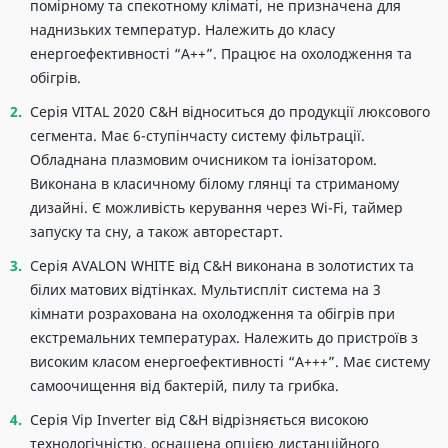
помірному та спекотному кліматі, не призначена для
наднизьких температур. Належить до класу
енергоефективності “А++”. Працює на охолодження та
обігрів.
Серія VITAL 2020 C&H відноситься до продукції люксового
сегмента. Має 6-ступінчасту систему фільтрації.
Обладнана плазмовим очисником та іонізатором.
Виконана в класичному білому глянці та стриманому
дизайні. Є можливість керування через Wi-Fi, таймер
запуску та сну, а також авторестарт.
Серія AVALON WHITE від C&H виконана в золотистих та
білих матових відтінках. Мультиспліт система на 3
кімнати розрахована на охолодження та обігрів при
екстремальних температурах. Належить до пристроїв з
високим класом енергоефективності “А+++”. Має систему
самоочищення від бактерій, пилу та грибка.
Серія Vip Inverter від C&H відрізняється високою
технологічністю, оснащена опцією дистанційного