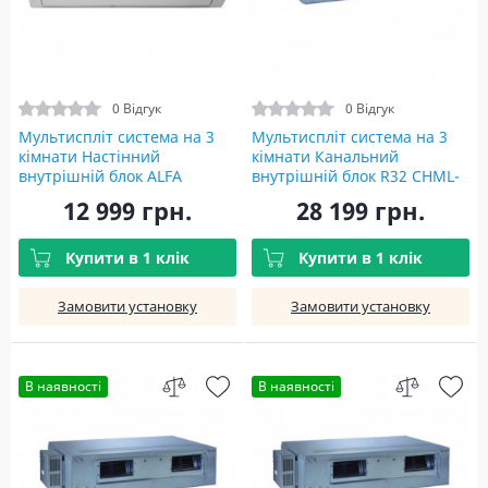
0 Відгук
0 Відгук
Мультиспліт система на 3
Мультиспліт система на 3
кімнати Настінний
кімнати Канальний
внутрішній блок ALFA
внутрішній блок R32 CHML-
INVERTER WI-FI R32 CH-
ID18RK2 Indoor unit
12 999 грн.
28 199 грн.
S12FTXE-NG(I)
Купити в 1 клік
Купити в 1 клік
Замовити установку
Замовити установку
В наявності
В наявності