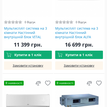
0 Відгук
0 Відгук
Мультиспліт система на 3
Мультиспліт система на 3
кімнати Настінний
кімнати Настінний
внутрішній блок VITAL
внутрішній блок ALFA
INVERTER WI-FI R32 CH-
INVERTER WI-FI R32 CH-
11 399 грн.
16 699 грн.
S09FTXF2-NG(I)
S18FTXE-NG(I)
Купити в 1 клік
Купити в 1 клік
Замовити установку
Замовити установку
В наявності
В наявності