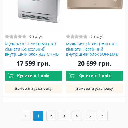
0 Відгук
0 Відгук
Мультиспліт система на 3
Мультиспліт система на 3
кімнати Консольний
кімнати Настінний
внутрішній блок R32 CHML-
внутрішній блок SUPREME
IK09RK Indoor unit
CONTINENTAL R32 CH-
17 599 грн.
20 699 грн.
S09FTXAL-GD(I)
Купити в 1 клік
Купити в 1 клік
Замовити установку
Замовити установку
‹
1
2
3
4
5
›