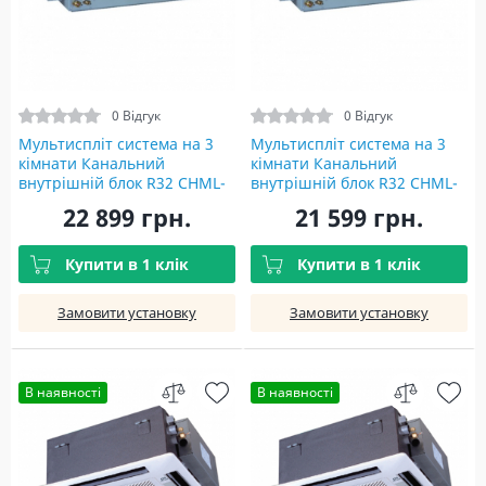
0 Відгук
0 Відгук
Мультиспліт система на 3
Мультиспліт система на 3
кімнати Канальний
кімнати Канальний
внутрішній блок R32 CHML-
внутрішній блок R32 CHML-
ID12RK2 Indoor unit
ID09RK2 Indoor unit
22 899 грн.
21 599 грн.
Купити в 1 клік
Купити в 1 клік
Замовити установку
Замовити установку
В наявності
В наявності