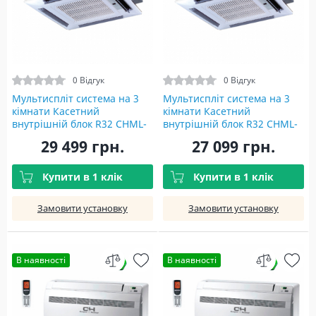
0 Відгук
0 Відгук
Мультиспліт система на 3
Мультиспліт система на 3
кімнати Касетний
кімнати Касетний
внутрішній блок R32 CHML-
внутрішній блок R32 CHML-
IC18RK2 Indoor unit+TF05
IC12RK2 Indoor unit+TF05
29 499 грн.
27 099 грн.
Купити в 1 клік
Купити в 1 клік
Замовити установку
Замовити установку
В наявності
В наявності