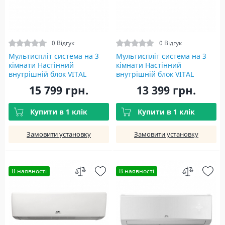
0 Відгук
0 Відгук
Мультиспліт система на 3
Мультиспліт система на 3
кімнати Настінний
кімнати Настінний
внутрішній блок VITAL
внутрішній блок VITAL
INVERTER WI-FI R32 CH-
INVERTER WI-FI R32 CH-
15 799 грн.
13 399 грн.
S18FTXF-NG(I)
S12FTXF-NG(I)
Купити в 1 клік
Купити в 1 клік
Замовити установку
Замовити установку
В наявності
В наявності