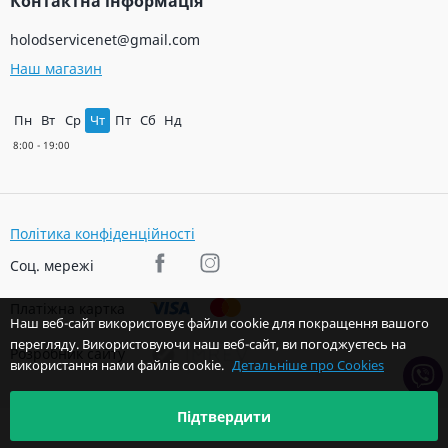
Контактна інформація
holodservicenet@gmail.com
Наш магазин
Пн
Вт
Ср
Чт
Пт
Сб
Нд
Політика конфіденційності
Соц. мережі
Платіжна картка
Наш веб-сайт використовує файли cookie для покращення вашого
перегляду. Використовуючи наш веб-сайт, ви погоджуєтесь на
Розробник сайту
використання нами файлів cookie.
Детальніше про Cookies
Підтвердити
© 2026 Авторські права