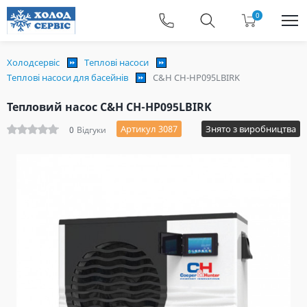
0
Холодсервіс
Теплові насоси
Теплові насоси для басейнів
C&H CH-HP095LBIRK
Тепловий насос C&H CH-HP095LBIRK
Артикул 3087
Знято з виробництва
0
Відгуки