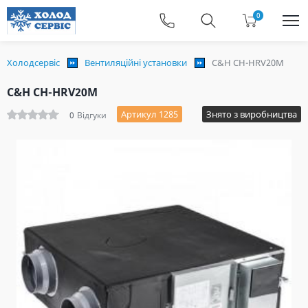
0
Холодсервіс
Вентиляційні установки
C&H CH-HRV20M
C&H CH-HRV20M
Артикул 1285
Знято з виробництва
0
Відгуки