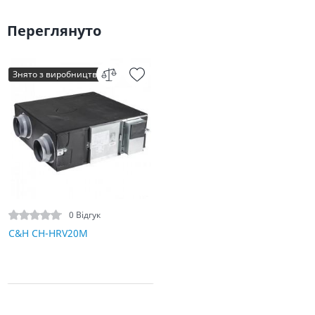
Переглянуто
Знято з виробництва
0 Відгук
C&H CH-HRV20M