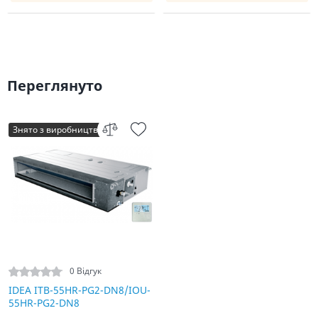
Переглянуто
Знято з виробництва
0 Відгук
IDEA ITB-55HR-PG2-DN8/IOU-
55HR-PG2-DN8