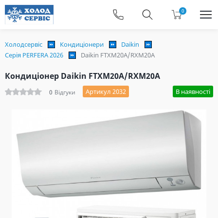
0
Холодсервіс
Кондиціонери
Daikin
Серія PERFERA 2026
Daikin FTXM20A/RXM20A
Кондиціонер Daikin FTXM20A/RXM20A
Артикул 2032
В наявності
0
Відгуки