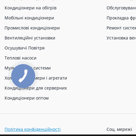
Кондиціонери на обігрів
Обслуговуван
Мобільні кондиціонери
Прокладка фр
Промислові кондиціонери
Ремонт систе
Вентиляційні установки
Установка ве
Осушувачі Повітря
Теплові насоси
Мульти спліт системи
Холодильні камери і агрегати
Кондиціонери для серверних
Кондиціонери оптом
Політика конфіденційності
Соц. мережі