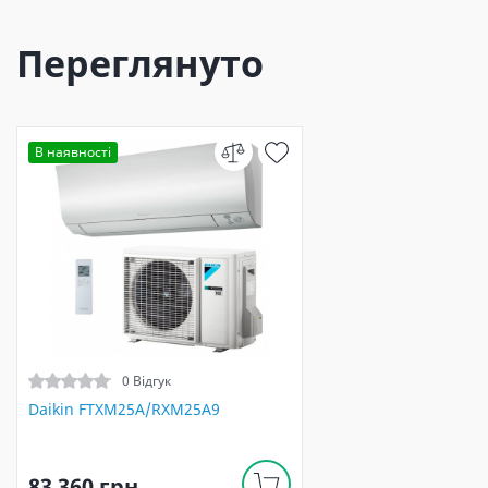
Переглянуто
В наявності
0 Відгук
Daikin FTXM25A/RXM25A9
83 360 грн.