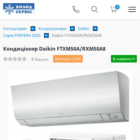
0
Холодсервіс
Кондиціонери
Daikin
Серія PERFERA 2026
Daikin FTXM50A/RXM50A8
Кондиціонер Daikin FTXM50A/RXM50A8
Артикул 2036
В наявності
0
Відгуки