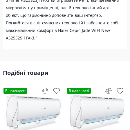
З Haier AS25S2SJ1FA-3 ви отримаєте не тільки ідеальний
мікроклімат у приміщенні, але й технологічний арт-
об'єкт, що гармонійно доповнить ваш інтер'єр.
Поглибтеся в світ сучасних технологій і забезпечте собі
максимальний комфорт з Haier Серія Jade WIFI New
AS25S2SJ1FA-3."
Подібні товари
В наявності
В наявності