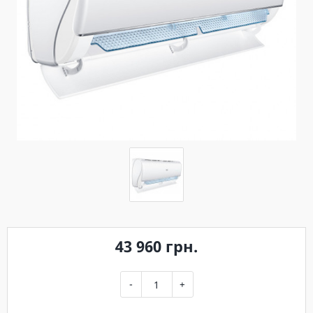
43 960 грн.
-
+