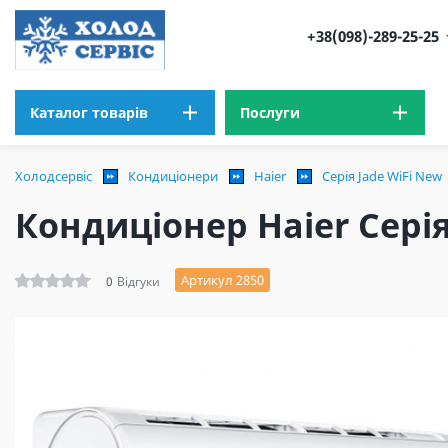
+38(098)-289-25-25
Каталог товарів
Послуги
Холодсервіс
Кондиціонери
Haier
Серія Jade WiFi New
Кондиціонер Haier Серія
Артикул 2850
0
Відгуки