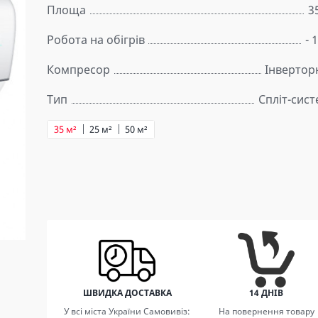
Площа
3
Робота на обігрів
- 
Компресор
Інвертор
Тип
Спліт-сис
35 м²
25 м²
50 м²
ШВИДКА ДОСТАВКА
14 ДНІВ
У всі міста України Самовивіз:
На повернення товару