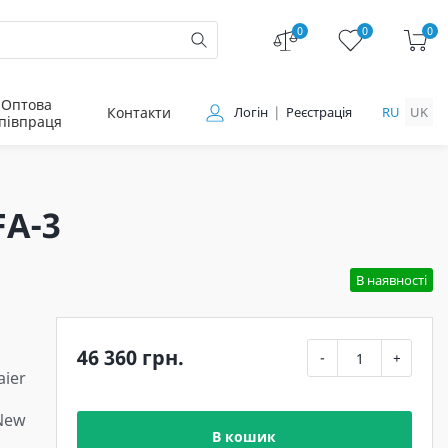
0
0
0
Оптова
Контакти
Логін
Реєстрація
RU
UK
півпраця
FA-3
В наявності
46 360 грн.
-
+
aier
 New
В кошик