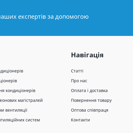
наших експертів за допомогою
Навігація
ндиціонерів
Статті
ціонерів
Про нас
ня кондиціонерів
Оплата і доставка
еонових магістралей
Повернення товару
ми вентиляції
Оптова співпраця
нтиляційних систем
Контакти