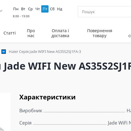
Пн
Вт
Ср
Чт
Пт
Сб
Нд
Про
Оплата і
Повернення
Статті
нас
доставка
товару
с
Haier Серія Jade WIFI New AS35S2SJ1FA-3
 Jade WIFI New AS35S2SJ1
Характеристики
Виробник
H
Серія
Jade WiFi