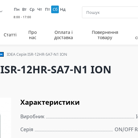
Пн
Вт
Ср
Чт
Пт
Сб
Нд
Про
Оплата і
Повернення
Статті
нас
доставка
товару
с
IDEA Серія ISR-12HR-SA7-N1 ION
 ISR-12HR-SA7-N1 ION
Характеристики
Виробник
Серія
ON/OFF R