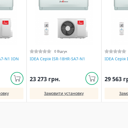
0 Відгук
A7-N1 ION
IDEA Серія ISR-18HR-SA7-N1
IDEA Серія
23 273 грн.
29 563 г
овку
Замовити установку
Зам