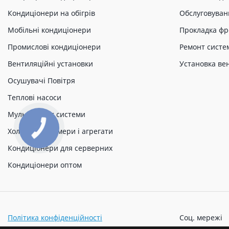
Кондиціонери на обігрів
Обслуговуван
Мобільні кондиціонери
Прокладка фр
Промислові кондиціонери
Ремонт систе
Вентиляційні установки
Установка ве
Осушувачі Повітря
Теплові насоси
Мульти спліт системи
Холодильні камери і агрегати
Кондиціонери для серверних
Кондиціонери оптом
Політика конфіденційності
Соц. мережі