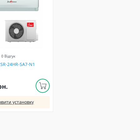
0 Відгук
 ISR-24HR-SA7-N1
рн.
овити установку