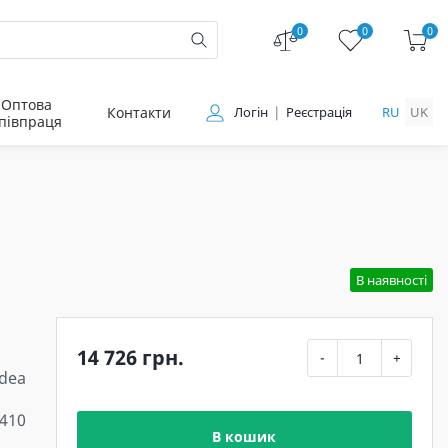
0
0
0
Оптова
Контакти
Логін
Реєстрація
RU
UK
півпраця
В наявності
14 726 грн.
-
+
Idea
410
В кошик