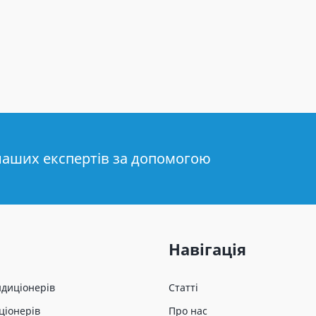
наших експертів за допомогою
Навігація
ндиціонерів
Статті
ціонерів
Про нас