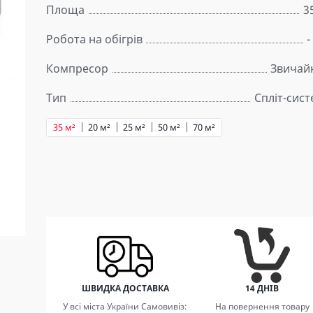
Площа
3
Робота на обігрів
-
Компресор
Звичай
Тип
Спліт-сис
35 м²
20 м²
25 м²
50 м²
70 м²
ШВИДКА ДОСТАВКА
14 ДНІВ
У всі міста України Самовивіз:
На повернення товару