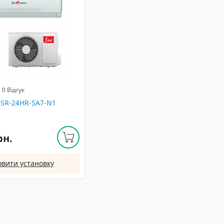
0 Відгук
 ISR-24HR-SA7-N1
рн.
овити установку