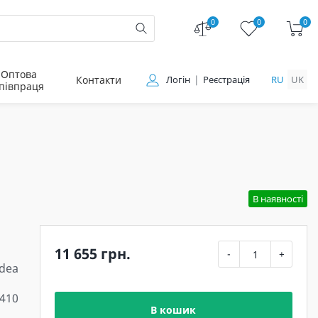
0
0
0
Оптова
Контакти
Логін
Реєстрація
RU
UK
півпраця
В наявності
11 655 грн.
-
+
Idea
410
В кошик