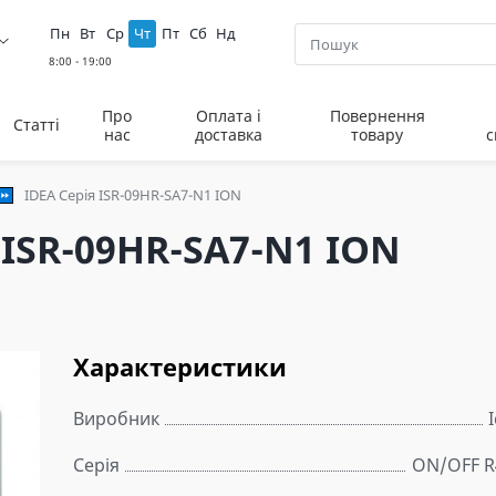
Пн
Вт
Ср
Чт
Пт
Сб
Нд
Про
Оплата і
Повернення
Статті
нас
доставка
товару
с
IDEA Серія ISR-09HR-SA7-N1 ION
 ISR-09HR-SA7-N1 ION
Характеристики
Виробник
Серія
ON/OFF R