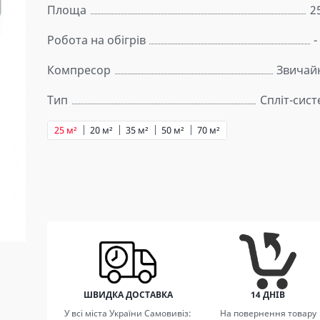
Площа
2
Робота на обігрів
-
Компресор
Звичай
Тип
Спліт-сис
25 м²
20 м²
35 м²
50 м²
70 м²
ШВИДКА ДОСТАВКА
14 ДНІВ
У всі міста України Самовивіз:
На повернення товару