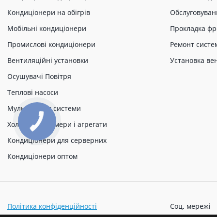
Кондиціонери на обігрів
Обслуговуван
Мобільні кондиціонери
Прокладка фр
Промислові кондиціонери
Ремонт систе
Вентиляційні установки
Установка ве
Осушувачі Повітря
Теплові насоси
Мульти спліт системи
Холодильні камери і агрегати
Кондиціонери для серверних
Кондиціонери оптом
Політика конфіденційності
Соц. мережі