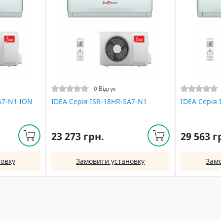
0 Відгук
A7-N1 ION
IDEA Серія ISR-18HR-SA7-N1
IDEA Серія
23 273 грн.
29 563 г
овку
Замовити установку
Зам