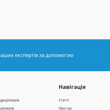
наших експертів за допомогою
Навігація
ндиціонерів
Статті
ціонерів
Про нас