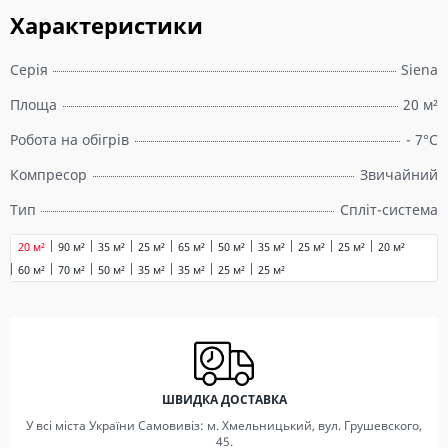
Характеристики
Серія
Siena
Площа
20 м²
Робота на обігрів
- 7°C
Компресор
Звичайний
Тип
Спліт-система
20 м²
90 м²
35 м²
25 м²
65 м²
50 м²
35 м²
25 м²
25 м²
20 м²
60 м²
70 м²
50 м²
35 м²
35 м²
25 м²
25 м²
ШВИДКА ДОСТАВКА
У всі міста України Самовивіз: м. Хмельницький, вул. Грушевского,
45.