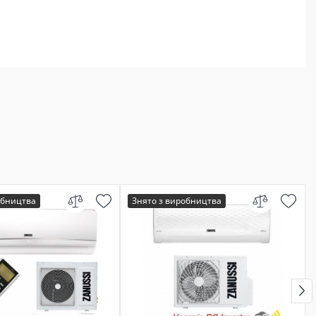
обництва
Знято з виробництва