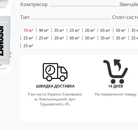
Компресор
Звичай
Тип
Спліт-сис
70 м²
90 м²
35 м²
25 м²
20 м²
65 м²
50 м²
35 
25 м²
25 м²
20 м²
60 м²
50 м²
35 м²
35 м²
25 
25 м²
ШВИДКА ДОСТАВКА
14 ДНІВ
У всі міста України Самовивіз:
На повернення товару
м. Хмельницький, вул.
Грушевского, 45.