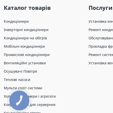
Каталог товарів
Послуги
Кондиціонери
Установка ко
Інверторні кондиціонери
Ремонт конди
Кондиціонери на обігрів
Обслуговуван
Мобільні кондиціонери
Прокладка фр
Промислові кондиціонери
Ремонт систе
Вентиляційні установки
Установка ве
Осушувачі Повітря
Теплові насоси
Мульти спліт системи
Холодильні камери і агрегати
КНОПКА
ЗВ'ЯЗКУ
Кондиціонери для серверних
Кондиціонери оптом