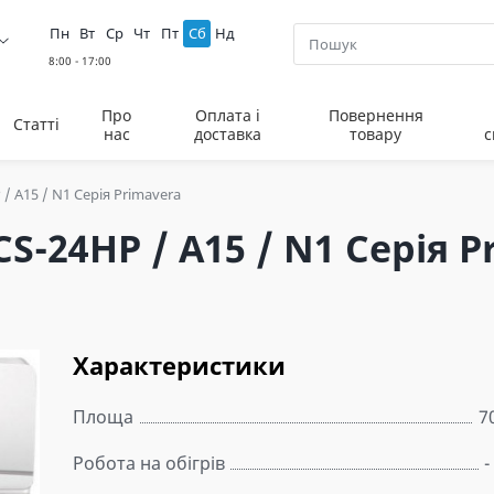
Пн
Вт
Ср
Чт
Пт
Сб
Нд
Про
Оплата і
Повернення
Статті
нас
доставка
товару
с
 / A15 / N1 Серія Primavera
S-24HP / A15 / N1 Серія P
Характеристики
Площа
7
Робота на обігрів
-