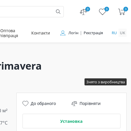
0
0
0
Оптова
Контакти
Логін
Реєстрація
RU
UK
півпраця
rimavera
Знято з виробництва
До обраного
Порівняти
0 м²
Установка
 7°C