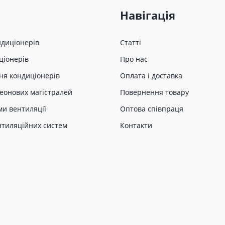
Навігація
ндиціонерів
Статті
ціонерів
Про нас
ня кондиціонерів
Оплата і доставка
еонових магістралей
Повернення товару
ми вентиляції
Оптова співпраця
нтиляційних систем
Контакти