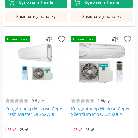
Купити в 1 клік
Купити в 1 клік
Замовити установку
Замовити установку
В наявності
В наявності
0 Відгук
0 Відгук
Кондиціонер Hisense Серія
Кондиціонер Hisense Серія
Fresh Master QF35XW0E
Silentium Pro QD25XU0A
35 м²
25 м²
25 м²
35 м²