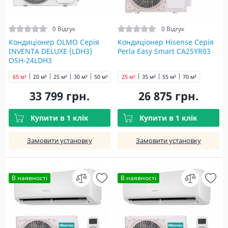
0 Відгук
0 Відгук
Кондиціонер OLMO Серія
Кондиціонер Hisense Серія
INVENTA DELUXE (LDH3)
Perla Easy Smart CA25YR03
OSH-24LDH3
65 м²
20 м²
25 м²
30 м²
50 м²
25 м²
35 м²
55 м²
70 м²
33 799 грн.
26 875 грн.
Купити в 1 клік
Купити в 1 клік
Замовити установку
Замовити установку
В наявності
В наявності