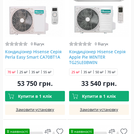
0 Відгук
0 Відгук
Кондиціонер Hisense Серія
Кондиціонер Hisense Серія
Perla Easy Smart CA70BT1A
Apple Pie WINTER
TG25LE0BWIN
70 м²
25 м²
35 м²
55 м²
25 м²
35 м²
50 м²
70 м²
53 750 грн.
33 540 грн.
Купити в 1 клік
Купити в 1 клік
Замовити установку
Замовити установку
В наявності
В наявності