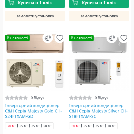
Купити в 1 клік
Купити в 1 клік
Замовити установку
Замовити установку
В наявності
В наявності
0 Відгук
0 Відгук
Інверторний кондиціонер
Інверторний кондиціонер
C&H Серія Majesty Gold CH-
C&H Серія Majesty Silver CH-
S24FTXAM-GD
S18FTXAM-SC
70 м²
25 м²
35 м²
50 м²
50 м²
25 м²
35 м²
70 м²