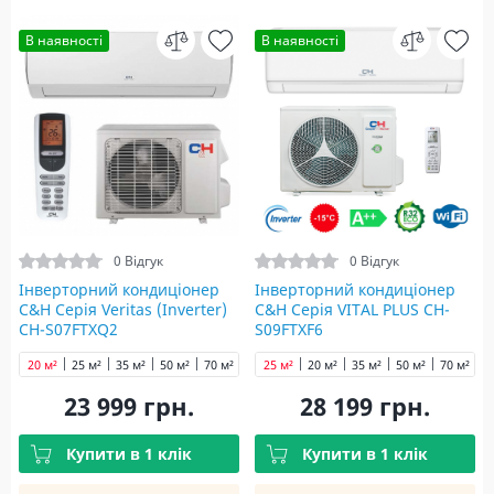
В наявності
В наявності
0 Відгук
0 Відгук
Інверторний кондиціонер
Інверторний кондиціонер
C&H Серія Veritas (Inverter)
C&H Серія VITAL PLUS CH-
CH-S07FTXQ2
S09FTXF6
20 м²
25 м²
35 м²
50 м²
70 м²
25 м²
20 м²
35 м²
50 м²
70 м²
23 999 грн.
28 199 грн.
Купити в 1 клік
Купити в 1 клік