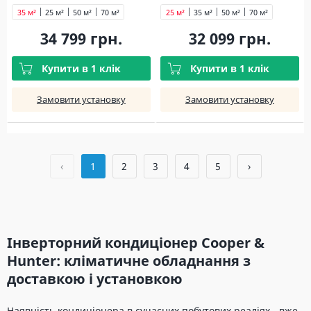
35 м²
25 м²
50 м²
70 м²
25 м²
35 м²
50 м²
70 м²
34 799 грн.
32 099 грн.
Купити в 1 клік
Купити в 1 клік
Замовити установку
Замовити установку
‹
1
2
3
4
5
›
Інверторний кондиціонер Cooper &
Hunter: кліматичне обладнання з
доставкою і установкою
Наявність кондиціонера в сучасних побутових реаліях - вже