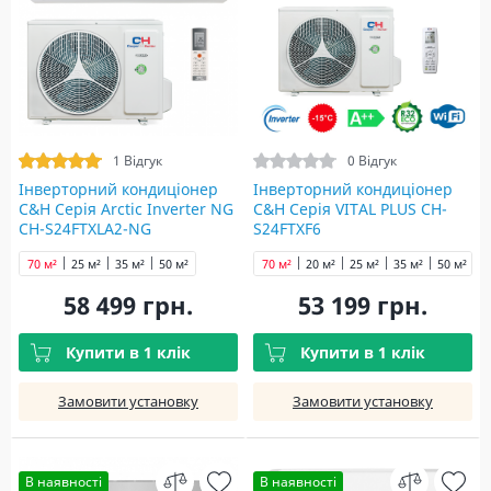
1 Відгук
0 Відгук
Інверторний кондиціонер
Інверторний кондиціонер
C&H Серія Arctic Inverter NG
C&H Серія VITAL PLUS CH-
CH-S24FTXLA2-NG
S24FTXF6
70 м²
25 м²
35 м²
50 м²
70 м²
20 м²
25 м²
35 м²
50 м²
58 499 грн.
53 199 грн.
Купити в 1 клік
Купити в 1 клік
Замовити установку
Замовити установку
В наявності
В наявності