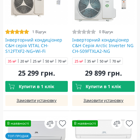
1 Відгук
0 Відгук
Інверторний кондиціонер
Інверторний кондиціонер
C&H cерія VITAL CH-
C&H Серія Arctic Inverter NG
S12FTXF2-NG+Wi-Fi
CH-S09FTXLA2-NG
35 м²
20 м²
25 м²
50 м²
70 м²
25 м²
35 м²
50 м²
70 м²
25 299 грн.
29 899 грн.
Купити в 1 клік
Купити в 1 клік
Замовити установку
Замовити установку
В наявності
В наявності
ТОП ПРОДАЖ