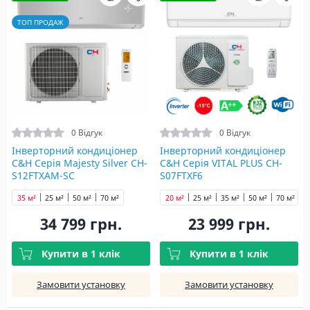
ТОП ПРОДАЖ
0 Відгук
0 Відгук
Інверторний кондиціонер
Інверторний кондиціонер
C&H Серія Majesty Silver CH-
C&H Серія VITAL PLUS CH-
S12FTXAM-SC
S07FTXF6
35 м²
25 м²
50 м²
70 м²
20 м²
25 м²
35 м²
50 м²
70 м²
34 799 грн.
23 999 грн.
Купити в 1 клік
Купити в 1 клік
Замовити установку
Замовити установку