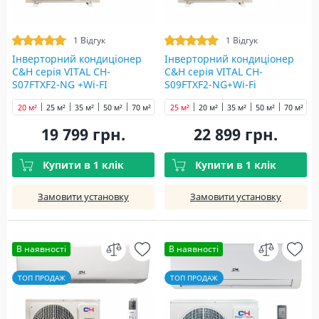
1 Відгук
1 Відгук
Інверторний кондиціонер
Інверторний кондиціонер
C&H cерія VITAL CH-
C&H cерія VITAL CH-
S07FTXF2-NG +Wi-FI
S09FTXF2-NG+Wi-Fi
20 м²
25 м²
35 м²
50 м²
70 м²
25 м²
20 м²
35 м²
50 м²
70 м²
19 799 грн.
22 899 грн.
Купити в 1 клік
Купити в 1 клік
Замовити установку
Замовити установку
В наявності
В наявності
ТОП ПРОДАЖ
ТОП ПРОДАЖ