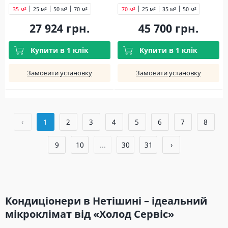
35 м²
25 м²
50 м²
70 м²
70 м²
25 м²
35 м²
50 м²
27 924 грн.
45 700 грн.
Купити в 1 клік
Купити в 1 клік
Замовити установку
Замовити установку
‹
1
2
3
4
5
6
7
8
9
10
...
30
31
›
Кондиціонери в Нетішині – ідеальний
мікроклімат від «Холод Сервіс»