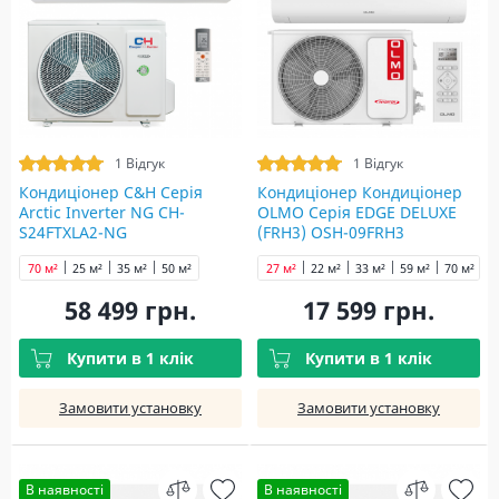
1 Відгук
1 Відгук
Кондиціонер C&H Серія
Кондиціонер Кондиціонер
Arctic Inverter NG CH-
OLMO Серія EDGE DELUXE
S24FTXLA2-NG
(FRH3) OSH-09FRH3
70 м²
25 м²
35 м²
50 м²
27 м²
22 м²
33 м²
59 м²
70 м²
58 499 грн.
17 599 грн.
Купити в 1 клік
Купити в 1 клік
Замовити установку
Замовити установку
В наявності
В наявності