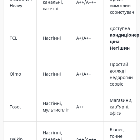
канальні,
A++/A+++
Heavy
вимогливі
касетні
користувачі
Доступна
кондиціонер
TCL
Настінні
A+/A++
ціна
Нетішин
Простий
догляд і
Olmo
Настінні
A+/A++
недорогий
сервіс
Магазини,
Настінні,
Tosot
A++
кав"ярні,
мультиспліт
офіси
Бізнес,
Настінні,
точне
Daikin
канальні,
A++/A+++