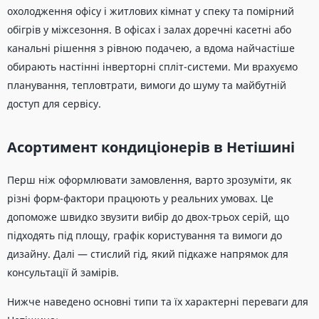
охолодження офісу і житлових кімнат у спеку та помірний
обігрів у міжсезоння. В офісах і залах доречні касетні або
канальні рішення з рівною подачею, а вдома найчастіше
обирають настінні інверторні спліт-системи. Ми врахуємо
планування, тепловтрати, вимоги до шуму та майбутній
доступ для сервісу.
Асортимент кондиціонерів в Нетішині
Перш ніж оформлювати замовлення, варто зрозуміти, як
різні форм-фактори працюють у реальних умовах. Це
допоможе швидко звузити вибір до двох-трьох серій, що
підходять під площу, графік користування та вимоги до
дизайну. Далі — стислий гід, який підкаже напрямок для
консультації й замірів.
Нижче наведено основні типи та їх характерні переваги для