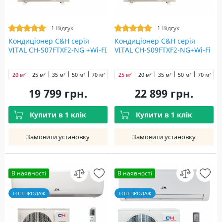
1 Відгук
1 Відгук
Кондиціонер C&H cерія
Кондиціонер C&H cерія
VITAL CH-S07FTXF2-NG +Wi-FI
VITAL CH-S09FTXF2-NG+Wi-Fi
20 м²
25 м²
35 м²
50 м²
70 м²
25 м²
20 м²
35 м²
50 м²
70 м²
19 799 грн.
22 899 грн.
Купити в 1 клік
Купити в 1 клік
Замовити установку
Замовити установку
В наявності
В наявності
ТОП ПРОДАЖ
ТОП ПРОДАЖ