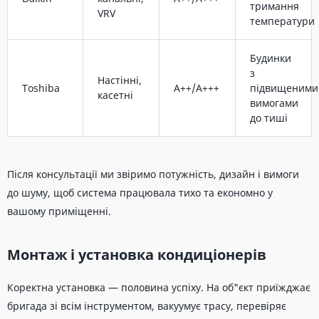
тримання
VRV
температури
Будинки
з
Настінні,
Toshiba
A++/A+++
підвищеними
касетні
вимогами
до тиші
Після консультації ми звіримо потужність, дизайн і вимоги
до шуму, щоб система працювала тихо та економно у
вашому приміщенні.
Монтаж і установка кондиціонерів
Коректна установка — половина успіху. На об"єкт приїжджає
бригада зі всім інструментом, вакуумує трасу, перевіряє