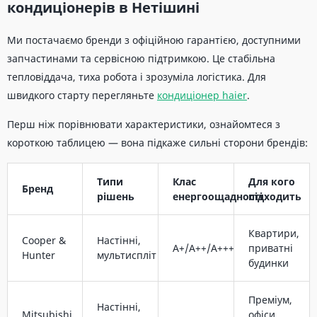
кондиціонерів в Нетішині
Ми постачаємо бренди з офіційною гарантією, доступними
запчастинами та сервісною підтримкою. Це стабільна
тепловіддача, тиха робота і зрозуміла логістика. Для
швидкого старту перегляньте
кондиціонер haier
.
Перш ніж порівнювати характеристики, ознайомтеся з
короткою таблицею — вона підкаже сильні сторони брендів:
Типи
Клас
Для кого
Бренд
рішень
енергоощадності
підходить
Квартири,
Cooper &
Настінні,
A+/A++/A+++
приватні
Hunter
мультиспліт
будинки
Преміум,
Настінні,
Mitsubishi
офіси,