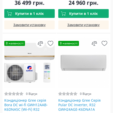
36 499 грн.
24 960 грн.
Купити в 1 клік
Купити в 1 клік
Замовити установку
Замовити установку
В наявності
В наявності
0 Відгук
0 Відгук
Кондиціонер Gree серія
Кондиціонер Gree Серія
Bora DC wi-fi GWH12AAB-
Pular DC inverter, R32
K6DNA5С (Wi-Fi) R32
GWH24AGE-K6DNA1A