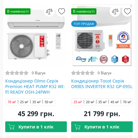
В наявності
В наявності
ТОП ПРОДАЖ
0 Відгук
0 Відгук
Кондиціонер Olmo Серія
Кондиціонер Tosot Серія
Premion HEAT PUMP R32 WI-
ORBIS INVERTER R32 GP-09SL
FI READY OSH-24FWH
70 м²
25 м²
35 м²
50 м²
25 м²
20 м²
35 м²
45 м²
70 м²
45 299 грн.
21 799 грн.
Купити в 1 клік
Купити в 1 клік