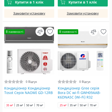
Купити в 1 клік
Купити в 1 клік
Замовити установку
Замовити установку
В наявності
В наявності
0 Відгук
0 Відгук
Кондиціонер Кондиціонер
Кондиціонер Gree серія
Tosot Серія NAOMI GD-12RB
Bora DC wi-fi GWH09AAB-
K6DNA5С (Wi-Fi) R32
35 м²
25 м²
50 м²
70 м²
25 м²
35 м²
50 м²
70 м²