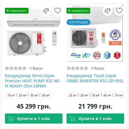
В наявності
В наявності
ТОП ПРОДАЖ
0 Відгук
0 Відгук
Кондиціонер Olmo Серія
Кондиціонер Tosot Серія
Premion HEAT PUMP R32 WI-
ORBIS INVERTER R32 GP-09SL
FI READY OSH-24FWH
70 м²
25 м²
35 м²
50 м²
25 м²
20 м²
35 м²
45 м²
70 м²
45 299 грн.
21 799 грн.
Купити в 1 клік
Купити в 1 клік