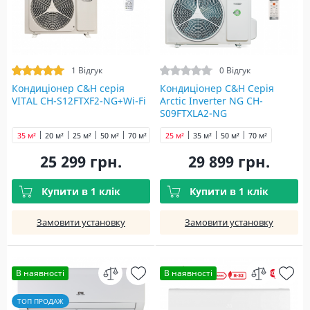
1 Відгук
0 Відгук
Кондиціонер C&H cерія
Кондиціонер C&H Серія
VITAL CH-S12FTXF2-NG+Wi-Fi
Arctic Inverter NG CH-
S09FTXLA2-NG
35 м²
20 м²
25 м²
50 м²
70 м²
25 м²
35 м²
50 м²
70 м²
25 299 грн.
29 899 грн.
Купити в 1 клік
Купити в 1 клік
Замовити установку
Замовити установку
В наявності
В наявності
ТОП ПРОДАЖ