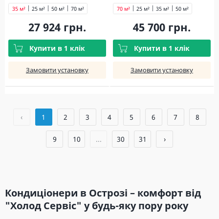
35 м²
25 м²
50 м²
70 м²
70 м²
25 м²
35 м²
50 м²
27 924 грн.
45 700 грн.
Купити в 1 клік
Купити в 1 клік
Замовити установку
Замовити установку
‹
1
2
3
4
5
6
7
8
9
10
...
30
31
›
Кондиціонери в Острозі – комфорт від
"Холод Сервіс" у будь-яку пору року