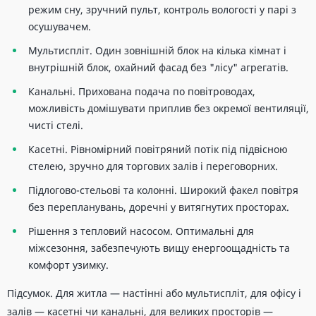
режим сну, зручний пульт, контроль вологості у парі з
осушувачем.
Мультиспліт. Один зовнішній блок на кілька кімнат і
внутрішній блок, охайний фасад без "лісу" агрегатів.
Канальні. Прихована подача по повітроводах,
можливість домішувати приплив без окремої вентиляції,
чисті стелі.
Касетні. Рівномірний повітряний потік під підвісною
стелею, зручно для торгових залів і переговорних.
Підлогово-стельові та колонні. Широкий факел повітря
без перепланувань, доречні у витягнутих просторах.
Рішення з тепловий насосом. Оптимальні для
міжсезоння, забезпечують вищу енергоощадність та
комфорт узимку.
Підсумок. Для житла — настінні або мультиспліт, для офісу і
залів — касетні чи канальні, для великих просторів —