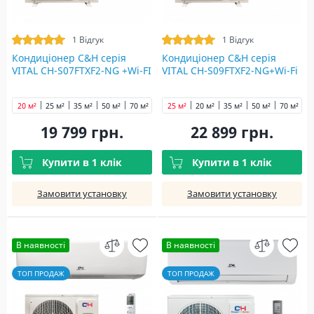
1 Відгук
1 Відгук
Кондиціонер C&H cерія
Кондиціонер C&H cерія
VITAL CH-S07FTXF2-NG +Wi-FI
VITAL CH-S09FTXF2-NG+Wi-Fi
20 м²
25 м²
35 м²
50 м²
70 м²
25 м²
20 м²
35 м²
50 м²
70 м²
19 799 грн.
22 899 грн.
Купити в 1 клік
Купити в 1 клік
Замовити установку
Замовити установку
В наявності
В наявності
ТОП ПРОДАЖ
ТОП ПРОДАЖ