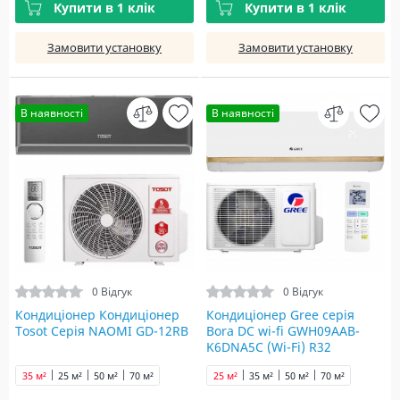
Купити в 1 клік
Купити в 1 клік
Замовити установку
Замовити установку
В наявності
В наявності
0 Відгук
0 Відгук
Кондиціонер Кондиціонер
Кондиціонер Gree серія
Tosot Серія NAOMI GD-12RB
Bora DC wi-fi GWH09AAB-
K6DNA5С (Wi-Fi) R32
35 м²
25 м²
50 м²
70 м²
25 м²
35 м²
50 м²
70 м²