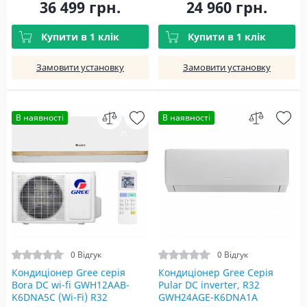
36 499 грн.
24 960 грн.
Купити в 1 клік
Купити в 1 клік
Замовити установку
Замовити установку
В наявності
В наявності
0 Відгук
0 Відгук
Кондиціонер Gree серія
Кондиціонер Gree Серія
Bora DC wi-fi GWH12AAB-
Pular DC inverter, R32
K6DNA5С (Wi-Fi) R32
GWH24AGE-K6DNA1A