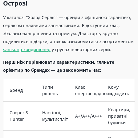
Острозі
У каталозі "Холод Сервіс" — бренди з офіційною гарантією,
сервісом і наявними запчастинами. Є доступний клас,
збалансовані рішення та преміум. Для старту зручно
подивитись підбірки, а також ознайомитися з асортиментом
samsung кондиціонер
у групах інверторних серій.
Перш ніж порівнювати характеристики, гляньте
орієнтир по брендах — це зекономить час:
Типи
Клас
Кому
Бренд
рішень
енергоощадності
підходить
Квартири,
Cooper &
Настінні,
A+/A++/A+++
приватні
Hunter
мультиспліт
будинки