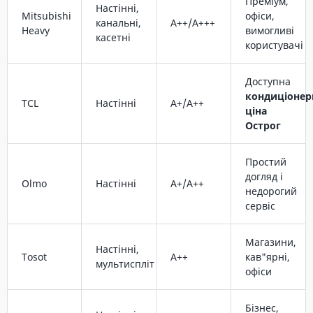
Преміум,
Настінні,
Mitsubishi
офіси,
канальні,
A++/A+++
Heavy
вимогливі
касетні
користувачі
Доступна
кондиціонер
TCL
Настінні
A+/A++
ціна
Острог
Простий
догляд і
Olmo
Настінні
A+/A++
недорогий
сервіс
Магазини,
Настінні,
Tosot
A++
кав"ярні,
мультиспліт
офіси
Бізнес,