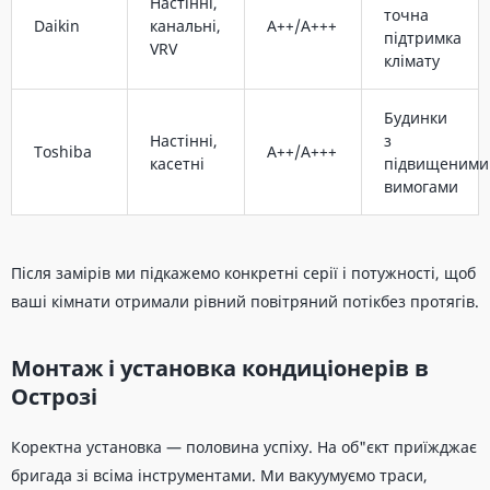
Настінні,
точна
Daikin
канальні,
A++/A+++
підтримка
VRV
клімату
Будинки
Настінні,
з
Toshiba
A++/A+++
касетні
підвищеними
вимогами
Після замірів ми підкажемо конкретні серії і потужності, щоб
ваші кімнати отримали рівний повітряний потікбез протягів.
Монтаж і установка кондиціонерів в
Острозі
Коректна установка — половина успіху. На об"єкт приїжджає
бригада зі всіма інструментами. Ми вакуумуємо траси,