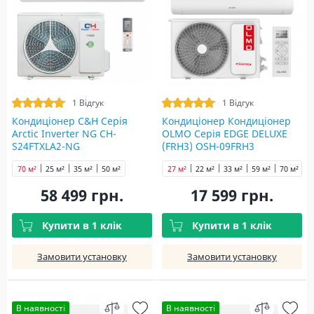
1 Відгук
1 Відгук
Кондиціонер C&H Серія
Кондиціонер Кондиціонер
Arctic Inverter NG CH-
OLMO Серія EDGE DELUXE
S24FTXLA2-NG
(FRH3) OSH-09FRH3
70 м²
25 м²
35 м²
50 м²
27 м²
22 м²
33 м²
59 м²
70 м²
58 499 грн.
17 599 грн.
Купити в 1 клік
Купити в 1 клік
Замовити установку
Замовити установку
В наявності
В наявності