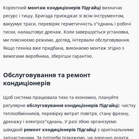
Коректний
монтаж кондиціонерів Підгайці
визначає
ресурс і тишу. Бригада приїжджає зі всім інструментом,
вакуумує траси, перевіряє герметичність з"єднань і робочі
тиски, налаштовує дренаж. Коли завершується установка,
ми пояснюємо режими, догляд, інтервали обслуговування.
Якщо техніка вже придбана, виконаємо монтаж згідно з
вимогами виробника, зберігши гарантію.
Обслуговування та ремонт
кондиціонерів
Щоб система працювала тихо та економно, плануйте
регулярне
обслуговування кондиціонерів Підгайці:
чистку
теплообмінників, перевірку витрат повітря, стану фреону,
дренажу і електроз"єднань. У разі збою організуємо
швидкий
ремонт кондиціонерів Підгайці
з оригінальними
запчастинами. За потреби підкажемо, чи доречно додати