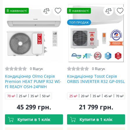
В наявності
В наявності
ТОП ПРОДАЖ
0 Відгук
0 Відгук
Кондиціонер Olmo Серія
Кондиціонер Tosot Серія
Premion HEAT PUMP R32 WI-
ORBIS INVERTER R32 GP-09SL
FI READY OSH-24FWH
70 м²
25 м²
35 м²
50 м²
25 м²
20 м²
35 м²
45 м²
70 м²
45 299 грн.
21 799 грн.
Купити в 1 клік
Купити в 1 клік