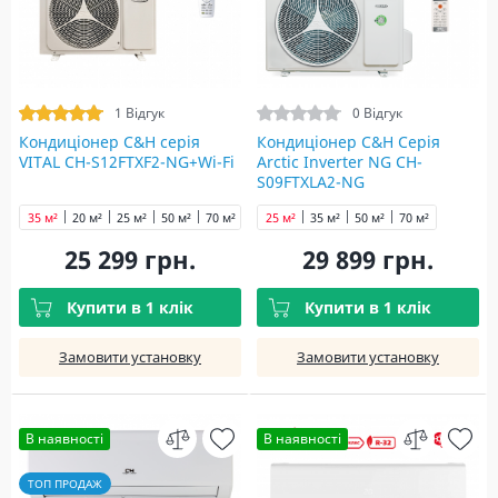
1 Відгук
0 Відгук
Кондиціонер C&H cерія
Кондиціонер C&H Серія
VITAL CH-S12FTXF2-NG+Wi-Fi
Arctic Inverter NG CH-
S09FTXLA2-NG
35 м²
20 м²
25 м²
50 м²
70 м²
25 м²
35 м²
50 м²
70 м²
25 299 грн.
29 899 грн.
Купити в 1 клік
Купити в 1 клік
Замовити установку
Замовити установку
В наявності
В наявності
ТОП ПРОДАЖ