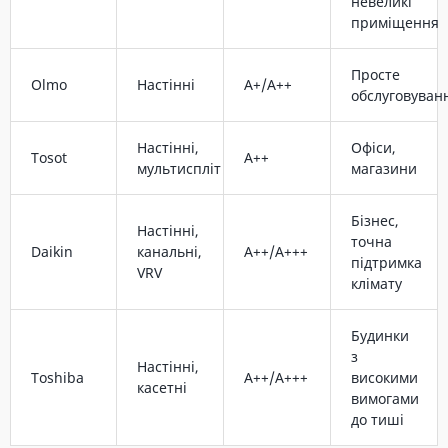
невеликі
приміщення
Просте
Olmo
Настінні
A+/A++
обслуговуван
Настінні,
Офіси,
Tosot
A++
мультиспліт
магазини
Бізнес,
Настінні,
точна
Daikin
канальні,
A++/A+++
підтримка
VRV
клімату
Будинки
з
Настінні,
Toshiba
A++/A+++
високими
касетні
вимогами
до тиші