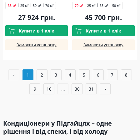
35 м²
25 м²
50 м²
70 м²
70 м²
25 м²
35 м²
50 м²
27 924 грн.
45 700 грн.
Купити в 1 клік
Купити в 1 клік
Замовити установку
Замовити установку
‹
1
2
3
4
5
6
7
8
9
10
...
30
31
›
Кондиціонери у Підгайцях – одне
рішення і від спеки, і від холоду