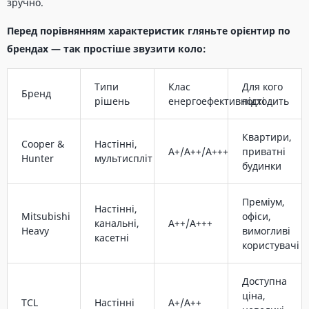
зручно.
Перед порівнянням характеристик гляньте орієнтир по
брендах — так простіше звузити коло:
Типи
Клас
Для кого
Бренд
рішень
енергоефективності
підходить
Квартири,
Cooper &
Настінні,
A+/A++/A+++
приватні
Hunter
мультиспліт
будинки
Преміум,
Настінні,
Mitsubishi
офіси,
канальні,
A++/A+++
Heavy
вимогливі
касетні
користувачі
Доступна
ціна,
TCL
Настінні
A+/A++