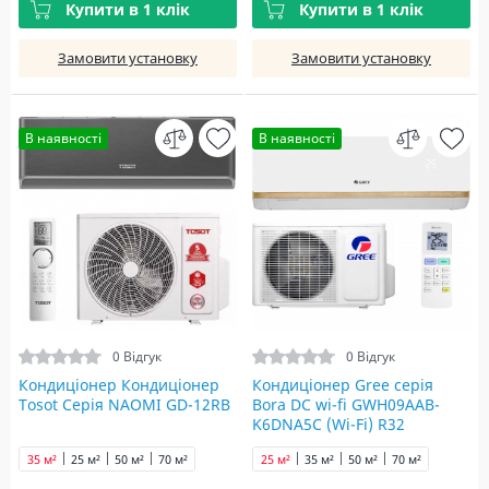
Купити в 1 клік
Купити в 1 клік
Замовити установку
Замовити установку
В наявності
В наявності
0 Відгук
0 Відгук
Кондиціонер Кондиціонер
Кондиціонер Gree серія
Tosot Серія NAOMI GD-12RB
Bora DC wi-fi GWH09AAB-
K6DNA5С (Wi-Fi) R32
35 м²
25 м²
50 м²
70 м²
25 м²
35 м²
50 м²
70 м²