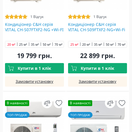
1 Відгук
1 Відгук
Кондиціонер C&H cерія
Кондиціонер C&H cерія
VITAL CH-S07FTXF2-NG +Wi-FI
VITAL CH-S09FTXF2-NG+Wi-Fi
20 м²
25 м²
35 м²
50 м²
70 м²
25 м²
20 м²
35 м²
50 м²
70 м²
19 799 грн.
22 899 грн.
Купити в 1 клік
Купити в 1 клік
Замовити установку
Замовити установку
В наявності
В наявності
ТОП ПРОДАЖ
ТОП ПРОДАЖ