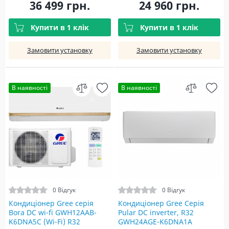
36 499 грн.
24 960 грн.
Купити в 1 клік
Купити в 1 клік
Замовити установку
Замовити установку
В наявності
В наявності
0 Відгук
0 Відгук
Кондиціонер Gree серія
Кондиціонер Gree Серія
Bora DC wi-fi GWH12AAB-
Pular DC inverter, R32
K6DNA5С (Wi-Fi) R32
GWH24AGE-K6DNA1A