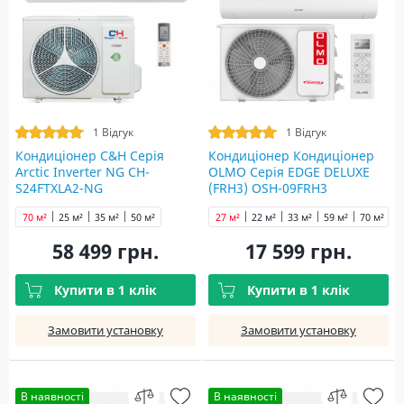
1 Відгук
1 Відгук
Кондиціонер C&H Серія
Кондиціонер Кондиціонер
Arctic Inverter NG CH-
OLMO Серія EDGE DELUXE
S24FTXLA2-NG
(FRH3) OSH-09FRH3
70 м²
25 м²
35 м²
50 м²
27 м²
22 м²
33 м²
59 м²
70 м²
58 499 грн.
17 599 грн.
Купити в 1 клік
Купити в 1 клік
Замовити установку
Замовити установку
В наявності
В наявності