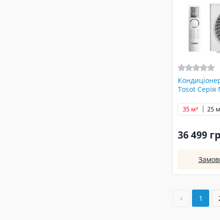
Кондиціоне
Tosot Серія
35 м²
25 м
36 499 г
Замов
‹
1