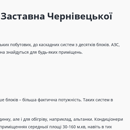
 Заставна Чернівецької
их побутових, до каскадних систем з десятків блоків. АЗС,
вна знайдуться для будь-яких приміщень.
ьше блоків – більша фактична потужність. Таких систем в
нку, але і для обігріву, наприклад, альтанки. Кондиціонери
риміщеннях середньої площі 30-160 м.кв, навіть в тих