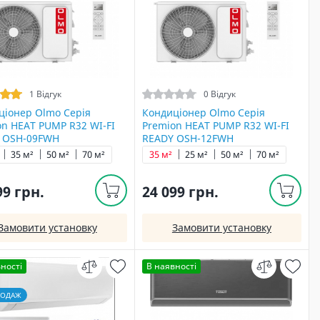
1 Відгук
0 Відгук
ціонер Olmo Серія
Кондиціонер Olmo Серія
on HEAT PUMP R32 WI-FI
Premion HEAT PUMP R32 WI-FI
 OSH-09FWH
READY OSH-12FWH
35 м²
50 м²
70 м²
35 м²
25 м²
50 м²
70 м²
99 грн.
24 099 грн.
Замовити установку
Замовити установку
ності
В наявності
РОДАЖ