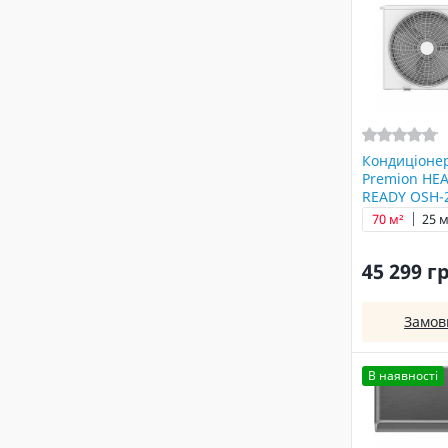
Кондиціонер
Premion HEA
READY OSH-
70 м²
25 м
45 299 г
Замов
В наявності