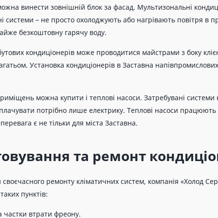
можна винести зовнішній блок за фасад. Мультизональні кондиціо
ні системи – не просто охолоджують або нагрівають повітря в 
айже безкоштовну гарячу воду.
утових кондиціонерів може проводитися майстрами з боку клієн
агатьом. Установка кондиціонерів в Заставна напівпромислових
приміщень можна купити і теплові насоси. Затребувані системи 
оплачувати потрібно лише електрику. Теплові насоси працюють 
еревага є не тільки для міста Заставна.
овування та ремонт кондиціо
 своєчасного ремонту кліматичних систем, компанія «Холод Се
 таких пунктів:
а частки втрати фреону.