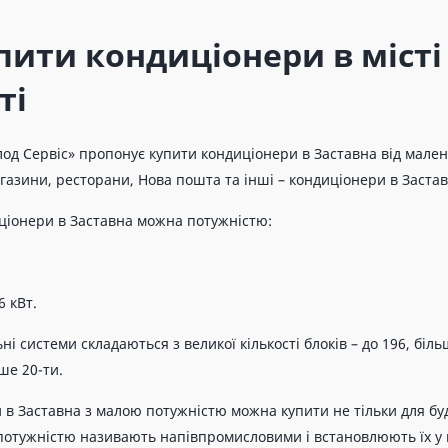
пити кондиціонери в місті
ті
од Сервіс» пропонує купити кондиціонери в Заставна від маленьк
газини, ресторани, Нова пошта та інші – кондиціонери в Заста
ціонери в Заставна можна потужністю:
6 кВт.
і системи складаються з великої кількості блоків – до 196, біл
ше 20-ти.
в Заставна з малою потужністю можна купити не тільки для буди
потужністю називають напівпромисловими і встановлюють їх у п