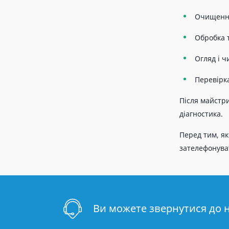
Очищення 
Обробка 
Огляд і ч
Перевірка
Після майстр
діагностика.
Перед тим, як
зателефонува
Ви можете звернутися до 