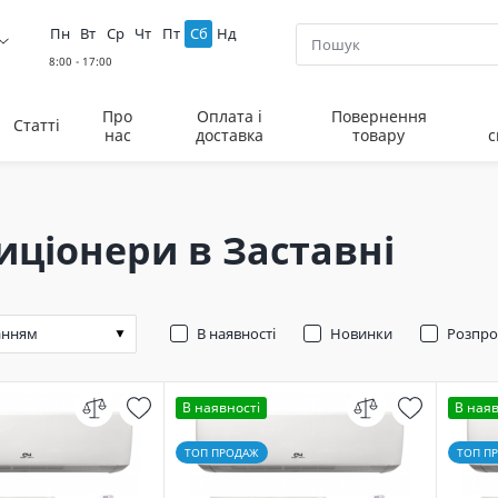
Пн
Вт
Ср
Чт
Пт
Сб
Нд
Про
Оплата і
Повернення
Статті
нас
доставка
товару
с
иціонери в Заставні
В наявності
Новинки
Розпр
В наявності
В наяв
ТОП ПРОДАЖ
ТОП П