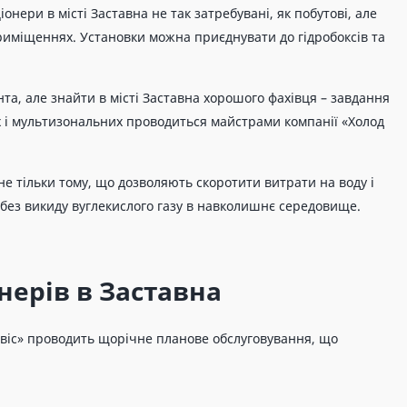
нери в місті Заставна не так затребувані, як побутові, але
приміщеннях. Установки можна приєднувати до гідробоксів та
та, але знайти в місті Заставна хорошого фахівця – завдання
 і мультизональних проводиться майстрами компанії «Холод
не тільки тому, що дозволяють скоротити витрати на воду і
без викиду вуглекислого газу в навколишнє середовище.
нерів в Заставна
рвіс» проводить щорічне планове обслуговування, що