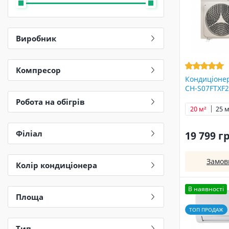
Виробник
Компресор
Кондиціонер
CH-S07FTXF2
Робота на обігрів
20 м²
25 м
Філіал
19 799 г
Замов
Колір кондиціонера
В наявності
Площа
ТОП ПРОДАЖ
Тип