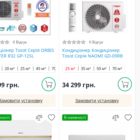
0 Відгук
0 Відгук
іонер Tosot Серія ORBIS
Кондиціонер Кондиціонер
TER R32 GP-12SL
Tosot Серія NAOMI GD-09RB
20 м²
25 м²
45 м²
70 м²
25 м²
35 м²
50 м²
70 м²
99 грн.
34 299 грн.
Замовити установку
Замовити установку
ності
В наявності