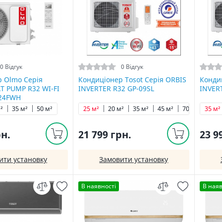
0 Відгук
0 Відгук
 Olmo Серія
Кондиціонер Tosot Серія ORBIS
Кондиц
T PUMP R32 WI-FI
INVERTER R32 GP-09SL
INVER
24FWH
²
35 м²
50 м²
25 м²
20 м²
35 м²
45 м²
70 м²
35 м²
рн.
21 799 грн.
23 9
ити установку
Замовити установку
В наявності
В наяв