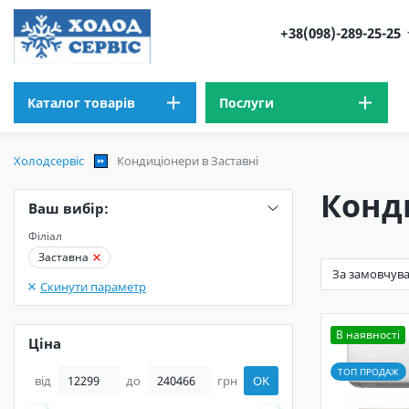
+38(098)-289-25-25
Каталог товарів
Послуги
Холодсервіс
Кондиціонери в Заставні
Конд
Ваш вибір:
Філіал
Заставна
Скинути параметр
В наявності
Ціна
ТОП ПРОДАЖ
від
до
грн
OK