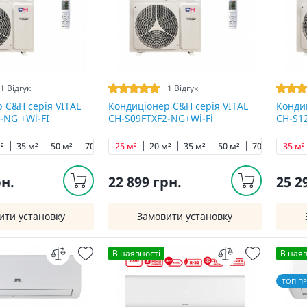
1 Відгук
1 Відгук
 C&H cерія VITAL
Кондиціонер C&H cерія VITAL
Кондиц
-NG +Wi-FI
CH-S09FTXF2-NG+Wi-Fi
CH-S1
²
35 м²
50 м²
70 м²
25 м²
20 м²
35 м²
50 м²
70 м²
35 м²
рн.
22 899 грн.
25 2
ити установку
Замовити установку
В наявності
В наяв
ТОП П