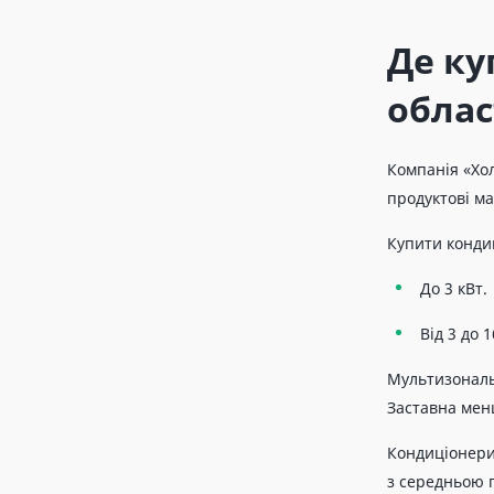
Де ку
облас
Компанія «Хол
продуктові ма
Купити конди
До 3 кВт.
Від 3 до 1
Мультизональн
Заставна мен
Кондиціонери 
з середньою 