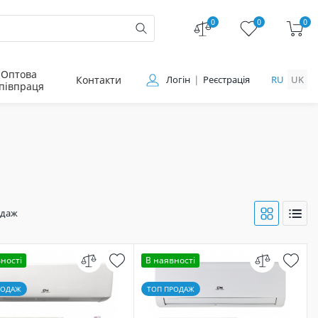
0
0
0
Оптова
Контакти
Логін
Реєстрація
RU
UK
півпраця
одаж
ності
В наявності
РОДАЖ
ТОП ПРОДАЖ