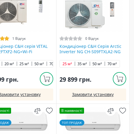
1 Відгук
0 Відгук
іонер C&H cерія VITAL
Кондиціонер C&H Серія Arctic
2FTXF2-NG+Wi-Fi
Inverter NG CH-S09FTXLA2-NG
20 м²
25 м²
50 м²
70 м²
25 м²
35 м²
50 м²
70 м²
99 грн.
29 899 грн.
Замовити установку
Замовити установку
ності
В наявності
РОДАЖ
ТОП ПРОДАЖ