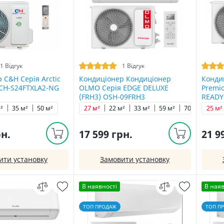
1 Відгук
1 Відгук
 C&H Серія Arctic
Кондиціонер Кондиціонер
Конди
 CH-S24FTXLA2-NG
OLMO Серія EDGE DELUXE
Premi
(FRH3) OSH-09FRH3
READY
²
35 м²
50 м²
27 м²
22 м²
33 м²
59 м²
70 м²
25 м²
рн.
17 599 грн.
21 9
ити установку
Замовити установку
В наявності
В наяв
ТОП ПРОДАЖ
ТОП П