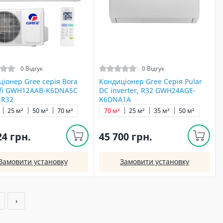
0 Відгук
0 Відгук
іонер Gree серія Bora
Кондиціонер Gree Серія Pular
-fi GWH12AAB-K6DNA5С
DC inverter, R32 GWH24AGE-
) R32
K6DNA1A
25 м²
50 м²
70 м²
70 м²
25 м²
35 м²
50 м²
24 грн.
45 700 грн.
Замовити установку
Замовити установку
1
›