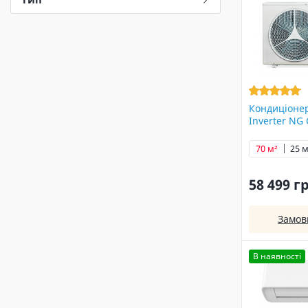
Кондиціонер
Inverter NG
70 м²
25 м
58 499 г
Замов
В наявності