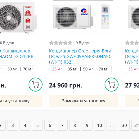
0 Відгук
0 Відгук
р Кондиціонер
Кондиціонер Gree серія Bora
Кондиц
 NAOMI GD-12RB
DC wi-fi GWH09AAB-K6DNA5С
DC wi
(Wi-Fi) R32
(Wi-Fi
²
50 м²
70 м²
25 м²
35 м²
50 м²
70 м²
35 м²
рн.
24 960 грн.
27 9
ити установку
Замовити установку
2
3
4
5
6
7
8
9
10
...
30
3