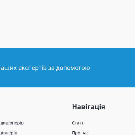
наших експертів за допомогою
Навігація
ндиціонерів
Статті
ціонерів
Про нас