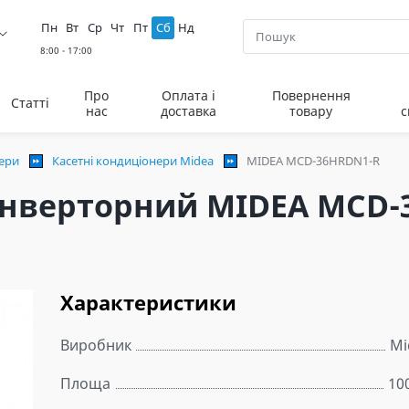
Пн
Вт
Ср
Чт
Пт
Сб
Нд
Про
Оплата і
Повернення
Статті
нас
доставка
товару
с
нери
Касетні кондиціонери Midea
MIDEA MCD-36HRDN1-R
інверторний MIDEA MCD-
Характеристики
Виробник
Mi
Площа
10