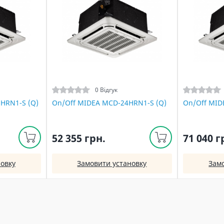
0 Відгук
HRN1-S (Q)
On/Off MIDEA MCD-24HRN1-S (Q)
On/Off MID
52 355 грн.
71 040 г
овку
Замовити установку
Зам