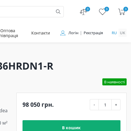
0
0
0
Оптова
Контакти
Логін
Реєстрація
RU
UK
півпраця
36HRDN1-R
В наявності
98 050 грн.
-
+
dea
0 м²
В кошик