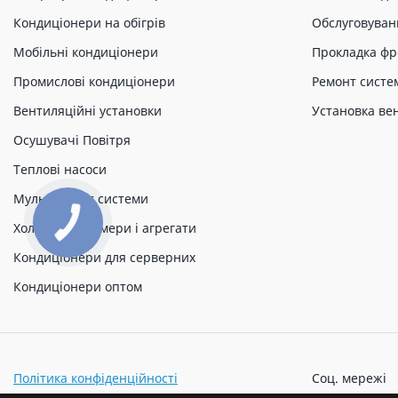
Кондиціонери на обігрів
Обслуговуван
Мобільні кондиціонери
Прокладка фр
Промислові кондиціонери
Ремонт систе
Вентиляційні установки
Установка ве
Осушувачі Повітря
Теплові насоси
Мульти спліт системи
Холодильні камери і агрегати
Кондиціонери для серверних
Кондиціонери оптом
Політика конфіденційності
Соц. мережі