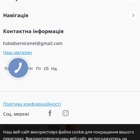
Навігація
Контактна інформація
holodservicenet@gmail.com
Наш магазин
Пн
Вт
Ср
Чт
Пт
Сб
Нд
Політика конфіденційності
Соц. мережі
Платіжна картка
Наш веб-сайт використовує файли cookie для покращення вашого
перегляду. Використовуючи наш веб-сайт, ви погоджуєтесь на